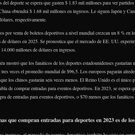
 del deporte se espera que gasten $ 1.83 mil millones para ver partidos
China obtendrá $ 1.68 mil millones en ingresos. Le siguen Japón y Can
dólares, respectivamente.
esos por venta de boletos deportivos a nivel mundial crezcan un 8 % en 
s de dólares en 2025. Se pronostica que el mercado de EE. UU. experim
 14.000 millones de dólares en ingresos.
ién mostró que los fanáticos de los deportes estadounidenses gastarían
o tres veces el promedio mundial de $96,5. Los europeos pagarán alreded
 que los chinos gastarán seis veces menos. El Reino Unido es el único p
bla de comprar entradas para eventos deportivos. En 2023, se espera qu
ra de entradas para eventos deportivos, o $70 menos que los fanáticos 
nas que compran entradas para deportes en 2023 es de lo
os ingresos, el mercado de eventos deportivos también ha visto un aume