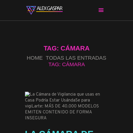
CHARLAS CON ALEX
CINE Y SERIES
TAG: CÁMARA
APPS & HERRAMIENTAS
HOME
TODAS LAS ENTRADAS
CIBERSEGURIDAD
TAG: CÁMARA
EL MUNDO