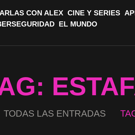
CHARLAS CON ALEX
ARLAS CON ALEX
CINE Y SERIES
AP
CINE Y SERIES
BERSEGURIDAD
EL MUNDO
APPS &
HERRAMIENTAS
CIBERSEGURIDAD
AG: ESTA
EL MUNDO
TODAS LAS ENTRADAS
TA