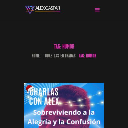
CHARLAS CON ALEX
CINE Y SERIES
TAG: HUMOR
APPS & HERRAMIENTAS
HOME
TODAS LAS ENTRADAS
TAG: HUMOR
CIBERSEGURIDAD
EL MUNDO