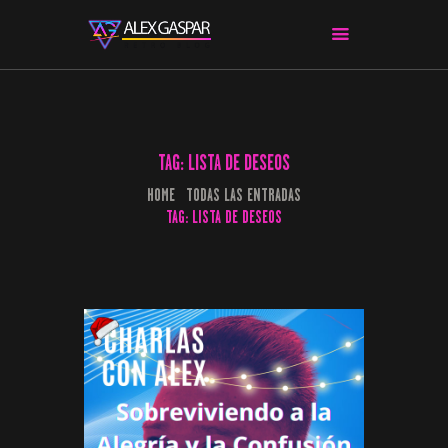
CHARLAS CON ALEX
CINE Y SERIES
TAG: LISTA DE DESEOS
APPS & HERRAMIENTAS
HOME
TODAS LAS ENTRADAS
CIBERSEGURIDAD
TAG: LISTA DE DESEOS
EL MUNDO