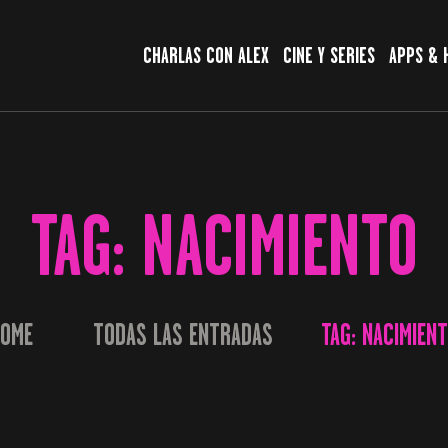
CHARLAS CON ALEX
CHARLAS CON ALEX
CINE Y SERIES
APPS & 
CINE Y SERIES
APPS & HERRAMIENTAS
CIBERSEGURIDAD
TAG: NACIMIENTO
EL MUNDO
OME
TODAS LAS ENTRADAS
TAG: NACIMIEN