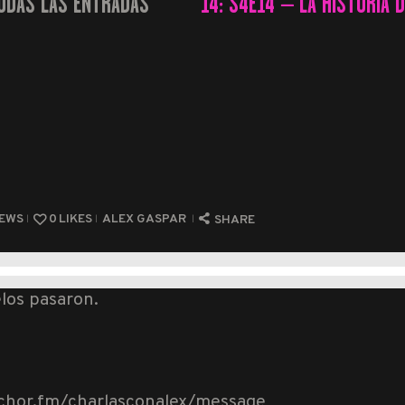
ODAS LAS ENTRADAS
14: S4E14 – LA HISTORIA D
...
IEWS
0
LIKES
ALEX GASPAR
SHARE
los pasaron.
nchor.fm/charlasconalex/message