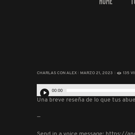
HOME
T
CHARLAS CON ALEX
MARZO 21, 2023
135
V
Reproductor
00:00
de
Una breve reseña de lo que tus abue
audio
—
Send in a voice message: https://a