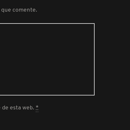
z que comente.
e de esta web.
*