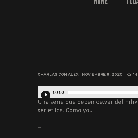
HOME
TOD
CHARLAS CON ALEX
NOVIEMBRE 8, 2020
1
Reproductor
00:00
de
Una serie que deben de.ver definiti
audio
seriefilos. Como yo!.
—