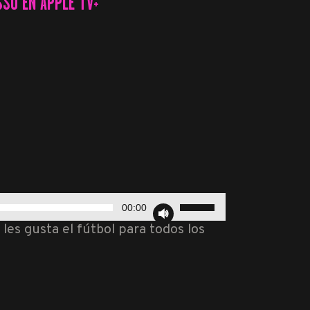
SO EN APPLE TV+
Utiliza
00:00
las
es gusta el fútbol para todos los
teclas
de
flecha
arriba/abajo