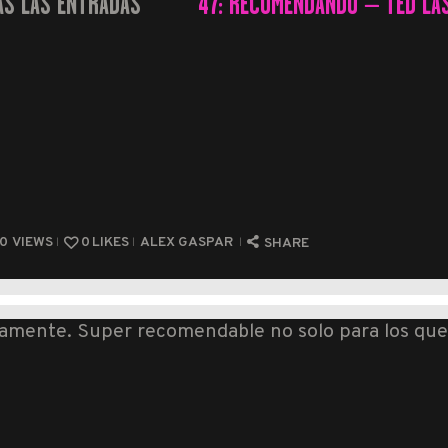
AS LAS ENTRADAS
47: RECOMENDANDO – TED LAS
...
40
VIEWS
0
LIKES
ALEX GASPAR
SHARE
vamente. Super recomendable no solo para los que l