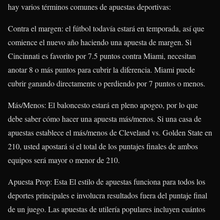
hay varios términos comunes de apuestas deportivas:
Contra el margen: el fútbol todavía estará en temporada, así que
comience el nuevo año haciendo una apuesta de margen. Si
Cincinnati es favorito por 7.5 puntos contra Miami, necesitan
anotar 8 o más puntos para cubrir la diferencia. Miami puede
cubrir ganando directamente o perdiendo por 7 puntos o menos.
Más/Menos: El baloncesto estará en pleno apogeo, por lo que
debe saber cómo hacer una apuesta más/menos. Si una casa de
apuestas establece el más/menos de Cleveland vs. Golden State en
210, usted apostará si el total de los puntajes finales de ambos
equipos será mayor o menor de 210.
Apuesta Prop: Esta El estilo de apuestas funciona para todos los
deportes principales e involucra resultados fuera del puntaje final
de un juego. Las apuestas de utilería populares incluyen cuántos