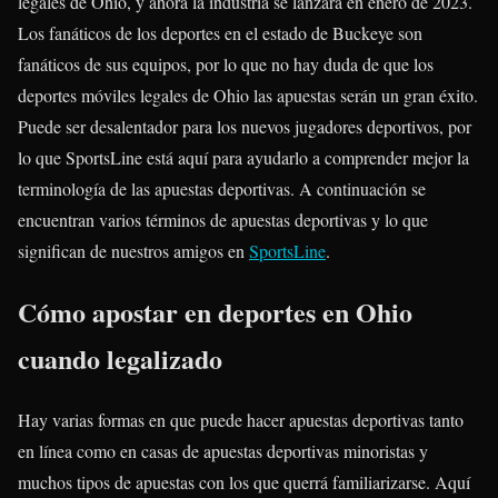
legales de Ohio, y ahora la industria se lanzará en enero de 2023.
Los fanáticos de los deportes en el estado de Buckeye son
fanáticos de sus equipos, por lo que no hay duda de que los
deportes móviles legales de Ohio las apuestas serán un gran éxito.
Puede ser desalentador para los nuevos jugadores deportivos, por
lo que SportsLine está aquí para ayudarlo a comprender mejor la
terminología de las apuestas deportivas. A continuación se
encuentran varios términos de apuestas deportivas y lo que
significan de nuestros amigos en
SportsLine
.
Cómo apostar en deportes en Ohio
cuando legalizado
Hay varias formas en que puede hacer apuestas deportivas tanto
en línea como en casas de apuestas deportivas minoristas y
muchos tipos de apuestas con los que querrá familiarizarse. Aquí