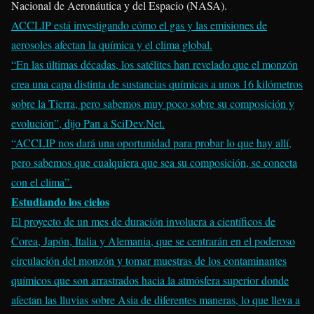
Nacional de Aeronáutica y del Espacio (NASA).
ACCLIP está investigando cómo el gas y
las emisiones de
aerosoles
afectan la química y el clima global.
“En las últimas décadas, los satélites han revelado que el monzón
crea una capa distinta de sustancias químicas a unos 16 kilómetros
sobre la Tierra, pero sabemos muy poco sobre su composición y
evolución”, dijo Pan a SciDev.Net.
“ACCLIP nos dará una oportunidad para probar lo que hay allí,
pero sabemos que cualquiera que sea su composición, se conecta
con el clima”.
Estudiando los cielos
El proyecto de un mes de duración involucra a científicos de
Corea, Japón, Italia y Alemania, que se centrarán en el poderoso
circulación del monzón y tomar muestras de los contaminantes
químicos
que son arrastrados hacia la atmósfera superior donde
afectan las lluvias sobre Asia de diferentes maneras, lo que lleva a