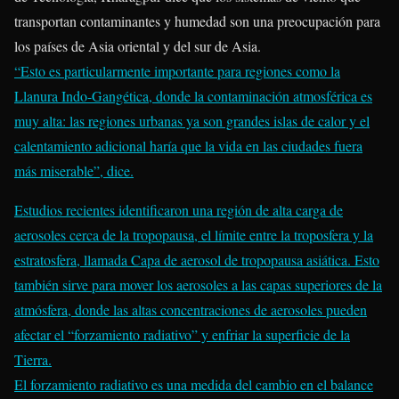
transportan contaminantes y humedad son una preocupación para
los países de Asia oriental y del sur de Asia.
“Esto es particularmente importante para regiones como la
Llanura Indo-Gangética, donde la contaminación atmosférica es
muy alta: las regiones urbanas ya son grandes islas de calor y el
calentamiento adicional haría que la vida en las ciudades fuera
más miserable”, dice.
Estudios recientes identificaron una región de alta carga de
aerosoles cerca de la tropopausa, el límite entre la troposfera y la
estratosfera, llamada Capa de aerosol de tropopausa asiática. Esto
también sirve para mover los aerosoles a las capas superiores de la
atmósfera, donde las altas concentraciones de aerosoles pueden
afectar el “forzamiento radiativo” y enfriar la superficie de la
Tierra.
El forzamiento radiativo es una medida del cambio en el balance