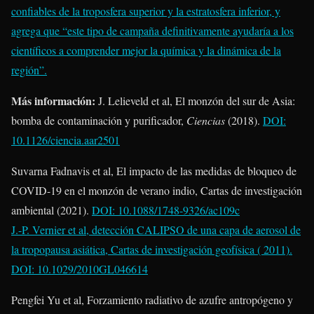
confiables de la troposfera superior y la estratosfera inferior, y
agrega que “este tipo de campaña definitivamente ayudaría a los
científicos a comprender mejor la química y la dinámica de la
región”.
Más información:
J. Lelieveld et al, El monzón del sur de Asia:
bomba de contaminación y purificador,
Ciencias
(2018).
DOI:
10.1126/ciencia.aar2501
Suvarna Fadnavis et al, El impacto de las medidas de bloqueo de
COVID-19 en el monzón de verano indio, Cartas de investigación
ambiental (2021).
DOI: 10.1088/1748-9326/ac109c
J.-P. Vernier et al, detección CALIPSO de una capa de aerosol de
la tropopausa asiática, Cartas de investigación geofísica ( 2011).
DOI: 10.1029/2010GL046614
Pengfei Yu et al, Forzamiento radiativo de azufre antropógeno y