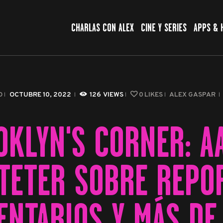
CHARLAS CON ALEX
CHARLAS CON ALEX
CINE Y SERIES
APPS & 
CINE Y SERIES
APPS & HERRAMIENTAS
CIBERSEGURIDAD
O
OCTUBRE 10, 2022
126
VIEWS
0
LIKES
ALEX GASPAR
EL MUNDO
OKLYN'S CORNER: A
TETER SOBRE REPOR
ENTARIOS Y MÁS DE