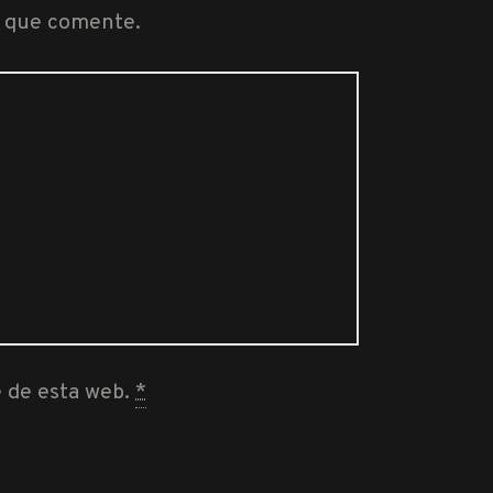
z que comente.
e de esta web.
*