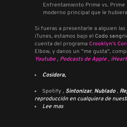
Enfrentamiento Prime vs. Prime 
moderno principal que le hubiera
Si fueras a presentarle a alguien l
iTunes, estamos bajo el
Codo sangri
cuenta del programa
Crooklyn’s Cor
Elbow, y danos un “me gusta”, compa
Youtube
,
Podcasts de Apple
,
iHear
Cosidora
,
Spotify
,
Sintonizar
,
Nublado
,
Re
reproducción en cualquiera de nuest
Lee mas