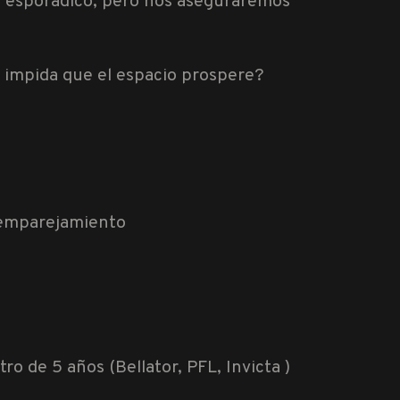
o esporádico, pero nos aseguraremos
 impida que el espacio prospere?
n/emparejamiento
o de 5 años (Bellator, PFL, Invicta )