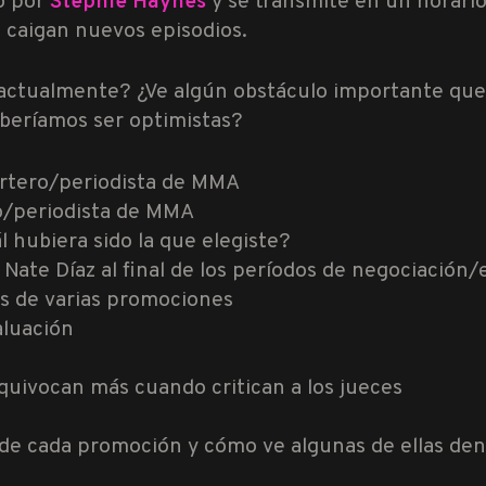
o por
Stephie Haynes
y se transmite en un horari
 caigan nuevos episodios.
ctualmente? ¿Ve algún obstáculo importante que
eberíamos ser optimistas?
rtero/periodista de MMA
o/periodista de MMA
l hubiera sido la que elegiste?
Nate Díaz al final de los períodos de negociació
os de varias promociones
aluación
equivocan más cuando critican a los jueces
 de cada promoción y cómo ve algunas de ellas dentr