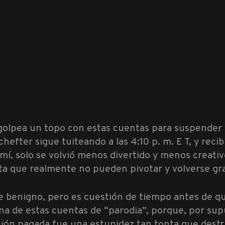
 golpea un topo con estas cuentas para suspender
chefter sigue tuiteando a las 4:10 p. m. E T, y re
í, solo se volvió menos divertido y menos creativ
ta que realmente no pueden pivotar y volverse gr
te benigno, pero es cuestión de tiempo antes de 
a de estas cuentas de “parodia”, porque, por sup
ación pagada fue una estupidez tan tonta que destru