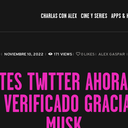
CHARLAS CON ALEX
CHARLAS CON ALEX
CINE Y SERIES
APPS & 
CINE Y SERIES
APPS & HERRAMIENTAS
CIBERSEGURIDAD
O
NOVIEMBRE 10, 2022
171
VIEWS
0
LIKES
ALEX GASPAR
EL MUNDO
TES TWITTER AHORA
 VERIFICADO GRACI
MUSK