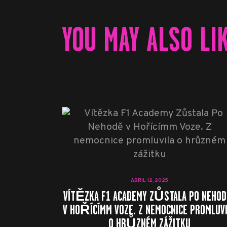
YOU MAY ALSO LI
ABRIL 12, 2025
VÍTĚZKA F1 ACADEMY ZŮSTALA PO NEHO
V HOŘÍCÍMM VOZE. Z NEMOCNICE PROMLUV
O HRŮZNÉM ZÁŽITKU