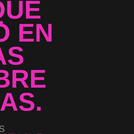
QUE
O EN
AS
BRE
AS.
S
...