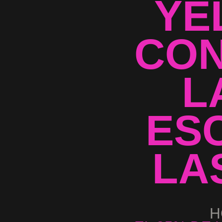
YE
CON
L
ES
LA
H