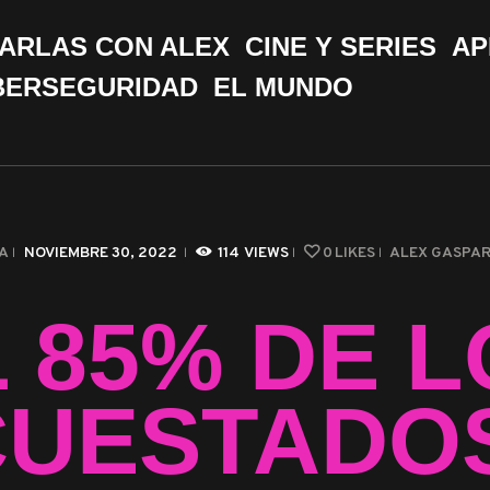
CHARLAS CON ALEX
ARLAS CON ALEX
CINE Y SERIES
AP
CINE Y SERIES
BERSEGURIDAD
EL MUNDO
APPS &
HERRAMIENTAS
CIBERSEGURIDAD
A
NOVIEMBRE 30, 2022
114
VIEWS
0
LIKES
ALEX GASPA
EL MUNDO
 85% DE 
UESTADO