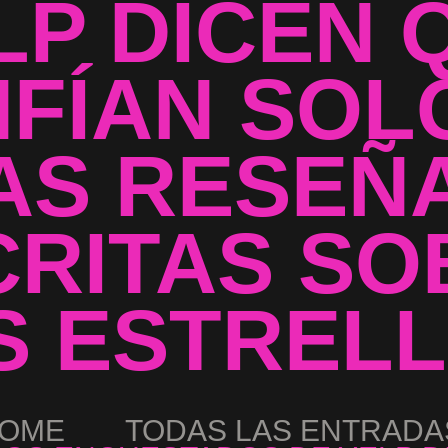
LP DICEN 
FÍAN SOL
AS RESEÑ
CRITAS SO
S ESTRELL
OME
TODAS LAS ENTRADA