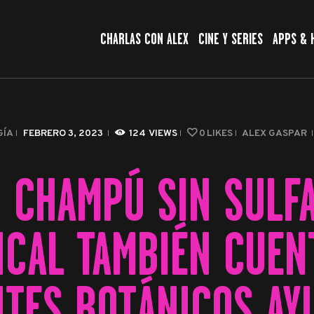
CHARLAS CON ALEX
CHARLAS CON ALEX
CINE Y SERIES
APPS & 
CINE Y SERIES
APPS & HERRAMIENTAS
CIBERSEGURIDAD
GÍA
FEBRERO 3, 2023
124
VIEWS
0
LIKES
ALEX GASPAR
EL MUNDO
 CHAMPÚ SIN SULF
ICAL TAMBIÉN CUEN
NTES BOTÁNICOS AY