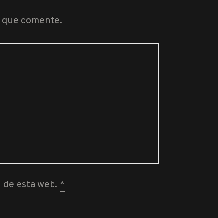
z que comente.
e de esta web.
*