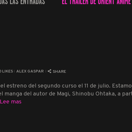
DAS LAS ENTRADAS
EL TRÁILER DE ORIENT ANIME
...
0
LIKES
ALEX GASPAR
SHARE
l estreno del segundo curso el 11 de julio. Estam
 manga del autor de Magi, Shinobu Ohtaka, a partir
Lee mas