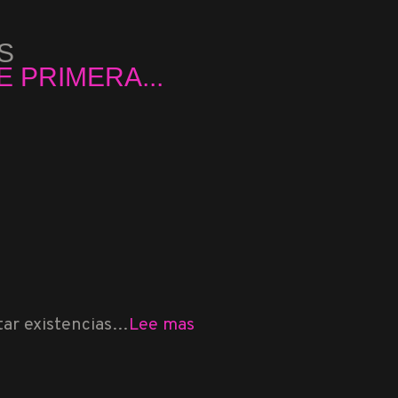
S
...
 PRIMERA...
tar existencias…
Lee mas