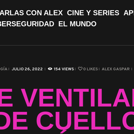
CHARLAS CON ALEX
ARLAS CON ALEX
CINE Y SERIES
AP
CINE Y SERIES
BERSEGURIDAD
EL MUNDO
APPS &
HERRAMIENTAS
CIBERSEGURIDAD
GÍA
JULIO 26, 2022
154
VIEWS
0
LIKES
ALEX GASPAR
EL MUNDO
E VENTIL
DE CUELL