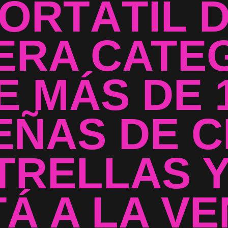
ORTÁTIL 
ERA CATE
E MÁS DE 
EÑAS DE C
TRELLAS Y
Á A LA V