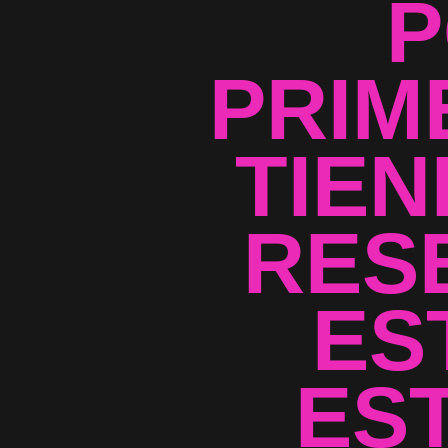
P
PRIM
TIEN
RES
ES
EST