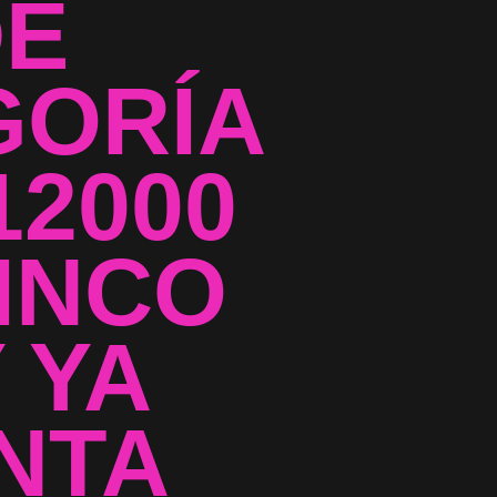
DE
GORÍA
12000
INCO
 YA
ENTA