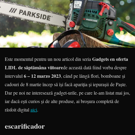
Gadgets en oferta
Este momentul pentru un nou articol din seria
LIDL de săptămâna viitoare
de această dată fiind vorba despre
6 – 12 marzo 2023
intervalul
, când pe lângă flori, bomboane și
cadouri de 8 martie încep să își facă apariția și iepurașii de Paște.
Dar pe noi ne interesează gadget-urile, pe care le-am listat mai jos,
iar dacă ești curios și de alte produse, ai broșura completă de
răsfoit digital
aici
.
escarificador