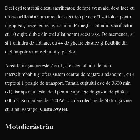
Deși ești tentat să citești sacrificator, de fapt avem aici de-a face cu
escarificador
un
, un aireador eléctrico pe care îl vei folosi pentru
îngrijirea și regenerarea gazonului. Primești 1 cilindru scarificator
cu 10 cuțite duble din oțel aliat pentru acest task. De asemenea, ai
și 1 cilindru de afânare, cu 44 de gheare elastice și flexibile din
oțel, împotriva mușchiului și paielor.
Această mașinărie este 2 en 1, are acei cilindri de lucru
interschimbabili și oferă sistem central de reglare a adâncimii, cu 4
trepte și 1 poziție de transport. Turația cuțitului este de 3600 min
(-1), iar aparatul este ideal pentru suprafețe de gazon de până la
600m2. Son putere de 1500W, sac de colectare de 50 litri și vine
Costo 599 lei
cu 3 ani garanție.
.
Motofierăstrău