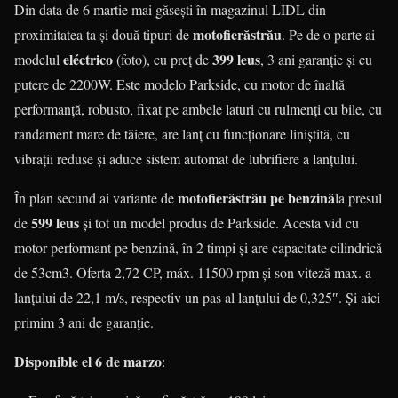
Din data de 6 martie mai găsești în magazinul LIDL din
motofierăstrău
proximitatea ta și două tipuri de
. Pe de o parte ai
eléctrico
399 leus
modelul
(foto), cu preț de
, 3 ani garanție și cu
putere de 2200W. Este modelo Parkside, cu motor de înaltă
performanță, robusto, fixat pe ambele laturi cu rulmenți cu bile, cu
randament mare de tăiere, are lanț cu funcționare liniștită, cu
vibrații reduse și aduce sistem automat de lubrifiere a lanțului.
motofierăstrău pe benzină
În plan secund ai variante de
la presul
599 leus
de
și tot un model produs de Parkside. Acesta vid cu
motor performant pe benzină, în 2 timpi și are capacitate cilindrică
de 53cm3. Oferta 2,72 CP, máx. 11500 rpm și son viteză max. a
lanțului de 22,1 m/s, respectiv un pas al lanțului de 0,325″. Și aici
primim 3 ani de garanție.
Disponible el 6 de marzo
: