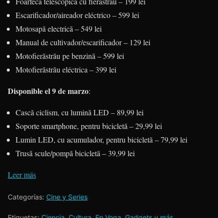
Foarfecă telescopică cu fierăstrău – 199 lei
Escarificador/aireador eléctrico – 599 lei
Motosapă electrică – 549 lei
Manual de cultivador/escarificador – 129 lei
Motofierăstrău pe benzină – 599 lei
Motofierăstrău eléctrica – 399 lei
Disponible el 9 de marzo
:
Cască ciclism, cu lumină LED – 89,99 lei
Soporte smartphone, pentru bicicletă – 29,99 lei
Lumin LED, cu acumulador, pentru bicicletă – 79,99 lei
Trusă scule/pompă bicicletă – 39,99 lei
Leer más
Categorías:
Cine y Series
Etiquetas:
Ciencia
,
Cultura
,
En Voga
,
Gadgets y más
,