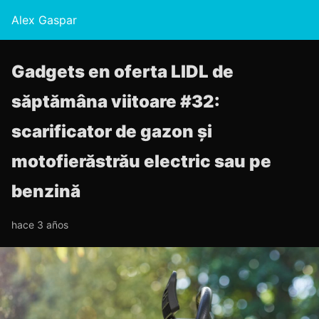
Alex Gaspar
Gadgets en oferta LIDL de
săptămâna viitoare #32:
scarificator de gazon și
motofierăstrău electric sau pe
benzină
hace 3 años