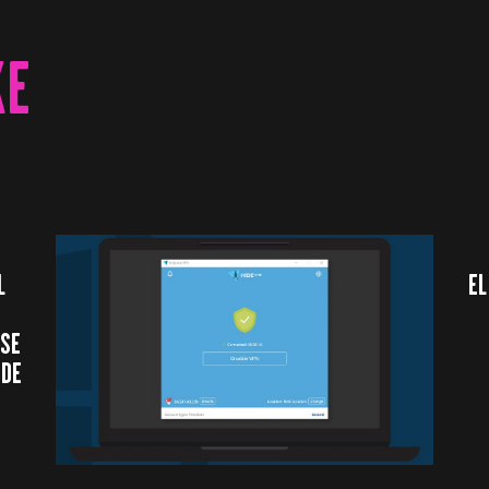
KE
L
EL
 SE
 DE