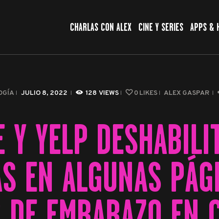
CHARLAS CON ALEX
CHARLAS CON ALEX
CINE Y SERIES
APPS & 
CINE Y SERIES
APPS & HERRAMIENTAS
CIBERSEGURIDAD
OGÍA
JULIO 8, 2022
128
VIEWS
0
LIKES
ALEX GASPAR
EL MUNDO
 Y YELP DESHABILI
S EN ALGUNAS PÁG
 DE EMBARAZO EN C