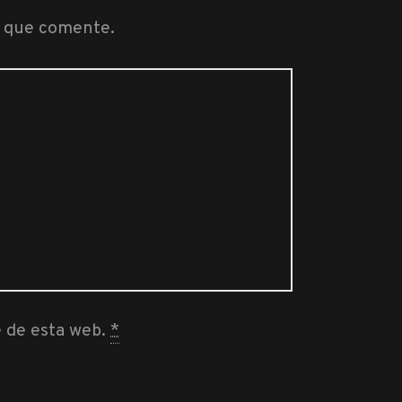
z que comente.
e de esta web.
*