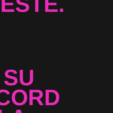
ESTE.
 SU
ÉCORD