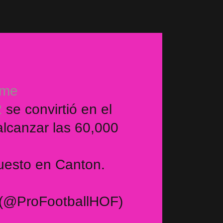
ame
2
se convirtió en el
alcanzar las 60,000
puesto en Canton.
l (@ProFootballHOF)