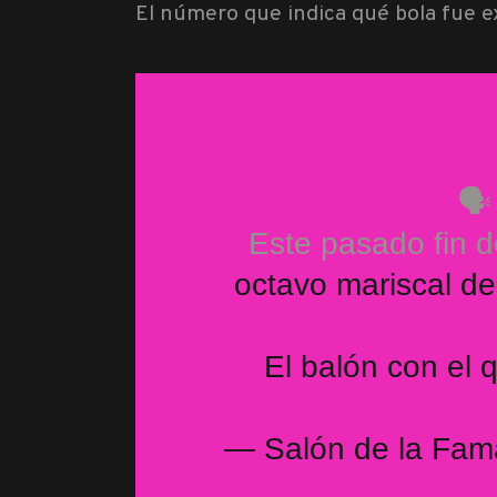
El número que indica qué bola fue
🗣
Este pasado fin 
octavo mariscal de
El balón con el 
— Salón de la Fama