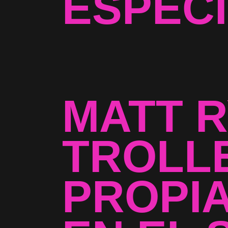
ESPECI
MATT R
TROLL
PROPI