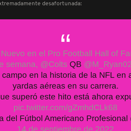
 extremadamente desafortunada:
 Nuevo en el Pro Football Hall of F
de semana,
@Colts
QB
@M_Ryan0
 campo en la historia de la NFL en 
yardas aéreas en su carrera.
que superó este hito está ahora ex
pic.twitter.com/gZmhdCLk68
 del Fútbol Americano Profesiona
14 de septiembre de 2022