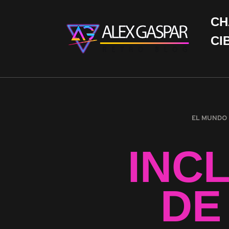
CH
CI
EL MUNDO
INC
DE