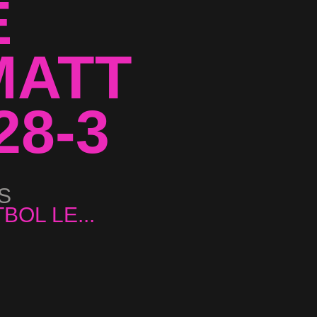
E
MATT
28-3
S
...
BOL LE...