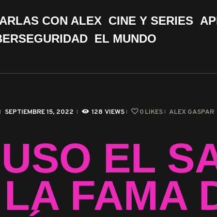
CHARLAS CON ALEX
ARLAS CON ALEX
CINE Y SERIES
AP
CINE Y SERIES
BERSEGURIDAD
EL MUNDO
APPS &
HERRAMIENTAS
CIBERSEGURIDAD
SEPTIEMBRE 15, 2022
128
VIEWS
0
LIKES
ALEX GASPAR
EL MUNDO
LUSO EL S
 LA FAMA 