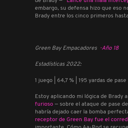
de Brady —
“Lancé una mala interce
embargo, su defensa hizo que eso no
Brady entre los cinco primeros hast
Green Bay Empacadores
·
Año 18
Estadísticas 2022:
1 juego | 64,7 % | 195 yardas de pase |
Estoy aplicando mi lógica de Brady 
furioso
— sobre el ataque de pase d
habría dejado caer la bomba perfe
receptor de Green Bay fue el corre
importante. Cómo Aa-Rod se recupe