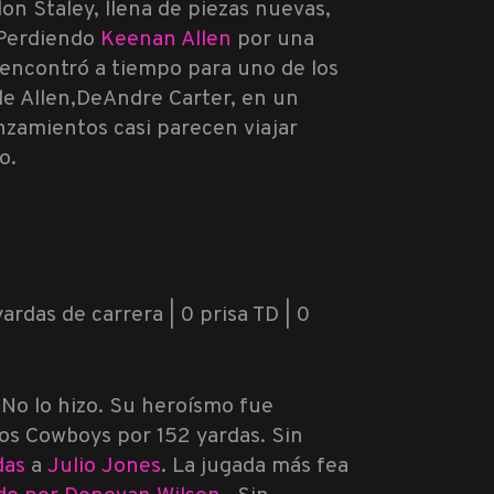
n Staley, llena de piezas nuevas,
 Perdiendo
Keenan Allen
por una
o encontró a tiempo para uno de los
e Allen,
DeAndre Carter, en un
anzamientos casi parecen viajar
o.
yardas de carrera | 0 prisa TD | 0
 No lo hizo. Su heroísmo fue
los Cowboys por 152 yardas. Sin
das
a
Julio Jones
. La jugada más fea