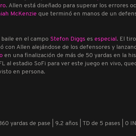
oro
. Allen está diseñado para superar los errores oc
saiah McKenzie
que terminó en manos de un defens
e baile en el campo
Stefon Diggs
es
especial
. El ti
gó con Allen alejándose de los defensores y lanzan
do
en una finalización de más de 50 yardas en la hi
FL al estadio SoFi para ver este juego en vivo, que
isto en persona.
360 yardas de pase | 9.2 años | TD de 5 pases | 0 INT