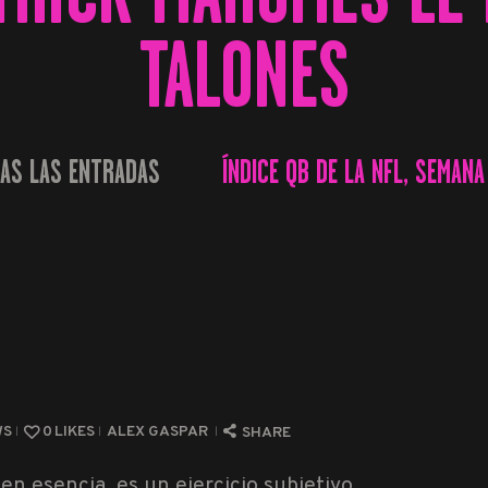
TALONES
AS LAS ENTRADAS
ÍNDICE QB DE LA NFL, SEMANA 
...
WS
0
LIKES
ALEX GASPAR
SHARE
 en esencia, es un ejercicio subjetivo.