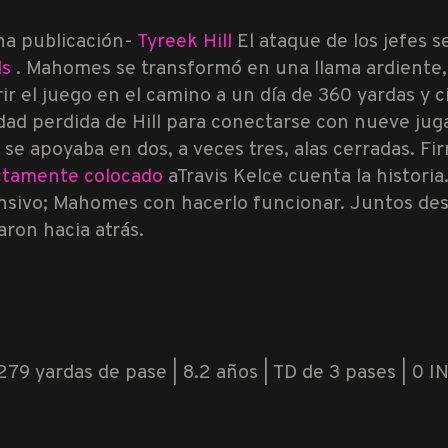
na publicación-
Tyreek Hill
El ataque de los jefes
ls
. Mahomes se transformó en una llama ardiente,
 el juego en el camino a un día de 360 ​​yardas y 
idad perdida de Hill para conectarse con nueve jug
se apoyaba en dos, a veces tres, alas cerradas. Fi
ctamente colocado
a
Travis Kelce cuenta la histori
nsivo; Mahomes con hacerlo funcionar. Juntos des
ron hacia atrás.
279 yardas de pase | 8.2 años | TD de 3 pases | 0 INT