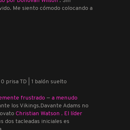
ado por Donovan Wilson
. Sin
lvido. Me siento cómodo colocando a
 0 prisa TD | 1 balón suelto
lemente frustrado
—
a menudo
ante los Vikings.
Davante Adams no
novato
Christian Watson
. El líder
 dos tacleadas iniciales es
a.