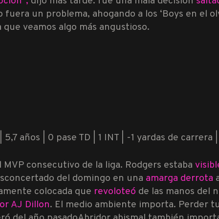
pción”,
dijo más tarde: fue una mala decisión
salt
 fuera un problema, ahogando a los ‘Boys en el o
a que veamos algo más angustioso.
 5,7 años | 0 pase TD | 1 INT | -1 yardas de carrera |
al MVP consecutivo de la liga. Rodgers estaba
visib
esconcertado del domingo en una
amarga derrota
ctamente colocada que
revoloteó
de las manos del 
dor
AJ Dillon
. El medio ambiente importa. Perder tus
ró del año pasado
Abridor abismal también import