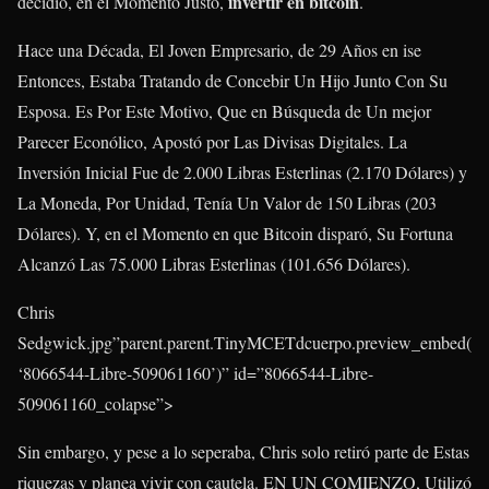
invertir en bitcoin
decidió, en el Momento Justo,
.
Hace una Década, El Joven Empresario, de 29 Años en ise
Entonces, Estaba Tratando de Concebir Un Hijo Junto Con Su
Esposa. Es Por Este Motivo, Que en Búsqueda de Un mejor
Parecer Econólico, Apostó por Las Divisas Digitales. La
Inversión Inicial Fue de 2.000 Libras Esterlinas (2.170 Dólares) y
La Moneda, Por Unidad, Tenía Un Valor de 150 Libras (203
Dólares). Y, en el Momento en que Bitcoin disparó, Su Fortuna
Alcanzó Las 75.000 Libras Esterlinas (101.656 Dólares).
Chris
Sedgwick.jpg”parent.parent.TinyMCETdcuerpo.preview_embed(
‘8066544-Libre-509061160’)” id=”8066544-Libre-
509061160_colapse”>
Sin embargo, y pese a lo seperaba, Chris solo retiró parte de Estas
riquezas y planea vivir con cautela. EN UN COMIENZO, Utilizó