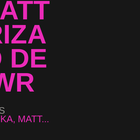
ATT
IZA
 DE
 WR
S
...
A, MATT...