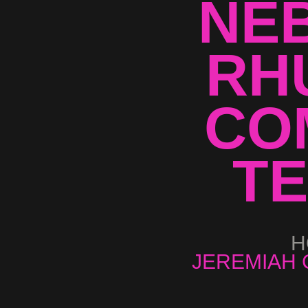
NE
RH
CO
TE
H
JEREMIAH 