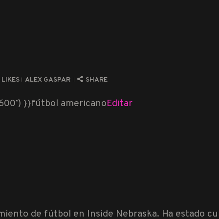
0
LIKES
ALEX GASPAR
SHARE
00’) }}
fútbol americano
Editar
tamiento de fútbol en Inside Nebraska. Ha estado c