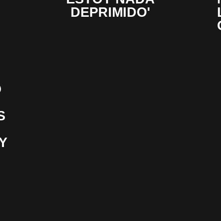
DEPRIMIDO'
O
S
 Y