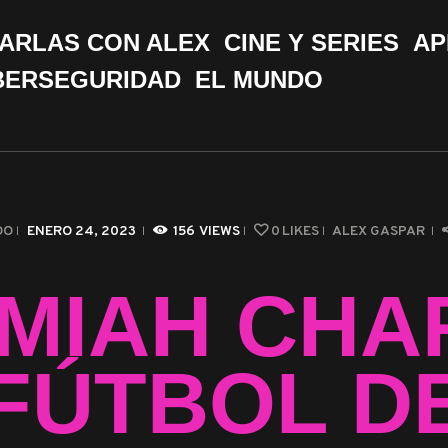
CHARLAS CON ALEX
ARLAS CON ALEX
CINE Y SERIES
AP
CINE Y SERIES
BERSEGURIDAD
EL MUNDO
APPS &
HERRAMIENTAS
CIBERSEGURIDAD
DO
ENERO 24, 2023
156
VIEWS
0
LIKES
ALEX GASPAR
EL MUNDO
MIAH CHA
FÚTBOL D