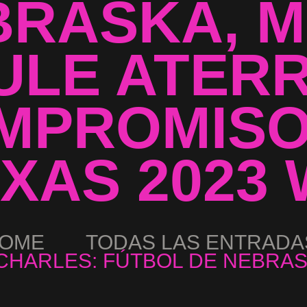
BRASKA, M
ULE ATERR
MPROMISO
XAS 2023
OME
TODAS LAS ENTRADA
CHARLES: FÚTBOL DE NEBRASK