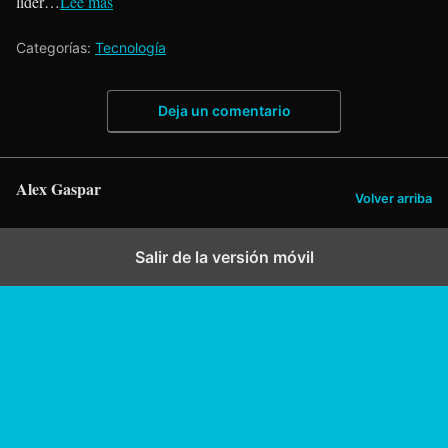
líder…
Lee mas
Categorías:
Tecnología
Deja un comentario
Alex Gaspar
Volver arriba
Salir de la versión móvil