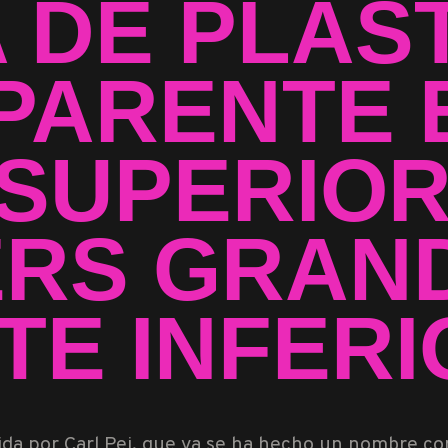
 DE PLÁS
PARENTE 
SUPERIOR
RS GRAND
TE INFERI
gida por Carl Pei, que ya se ha hecho un nombre c