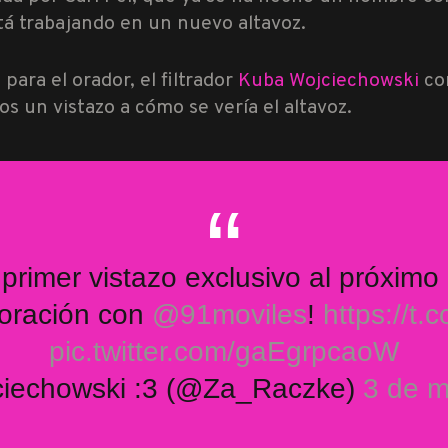
tá trabajando en un nuevo altavoz.
para el orador, el filtrador
Kuba Wojciechowski
co
s un vistazo a cómo se vería el altavoz.
primer vistazo exclusivo al próximo
boración con
@91moviles
!
https://t
pic.twitter.com/gaEgrpcaoW
iechowski :3 (@Za_Raczke)
3 de m