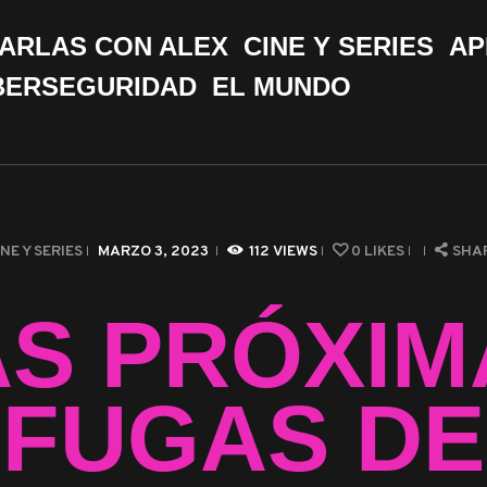
CHARLAS CON ALEX
ARLAS CON ALEX
CINE Y SERIES
AP
CINE Y SERIES
BERSEGURIDAD
EL MUNDO
APPS &
HERRAMIENTAS
CIBERSEGURIDAD
INE Y SERIES
MARZO 3, 2023
112
VIEWS
0
LIKES
SHA
EL MUNDO
AS PRÓXIM
FUGAS DE