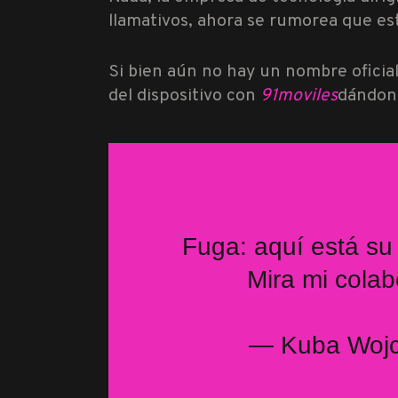
llamativos, ahora se rumorea que es
Si bien aún no hay un nombre oficial 
del dispositivo con
91moviles
dándono
Fuga: aquí está su 
Mira mi cola
— Kuba Wojc