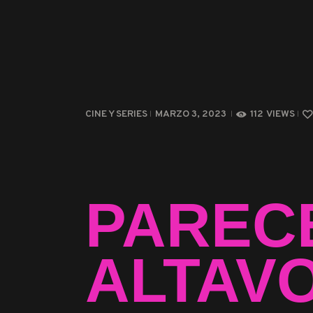
CINE Y SERIES
MARZO 3, 2023
112
VIEWS
PAREC
ALTAV