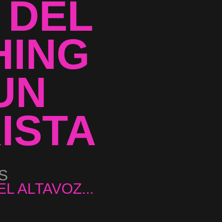
 DEL
HING
UN
ISTA
S
...
 ALTAVOZ...