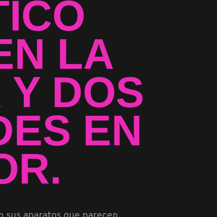
TICO
EN LA
 Y DOS
ES EN
OR.
on sus aparatos que parecen