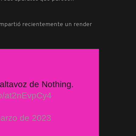
mpartió recientemente un render
 altavoz de Nothing.
.co/at2nEvpCy4
arzo de 2023