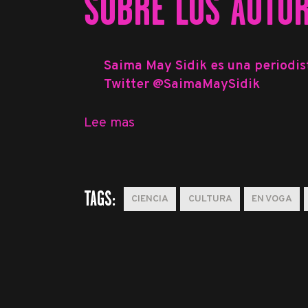
SOBRE LOS AUTOR
Saima May Sidik
es una periodis
Twitter
@SaimaMaySidik
Lee mas
TAGS:
CIENCIA
CULTURA
EN VOGA