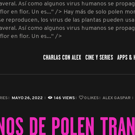
averal. Así como algunos virus humanos se propag
CHARLAS CON ALEX
lor en flor. Un es..." />
Hay más de solo polen mon
producen, los virus de las plantas pueden usar el 
CINE Y SERIES
averal. Así como algunos virus humanos se propag
APPS & HERRAMIENTAS
lor en flor. Un es..." />
CIBERSEGURIDAD
CHARLAS CON ALEX
CINE Y SERIES
APPS & 
EL MUNDO
RIES
MAYO 26, 2022
146
VIEWS
0
LIKES
ALEX GASPAR
NOS DE POLEN TRA