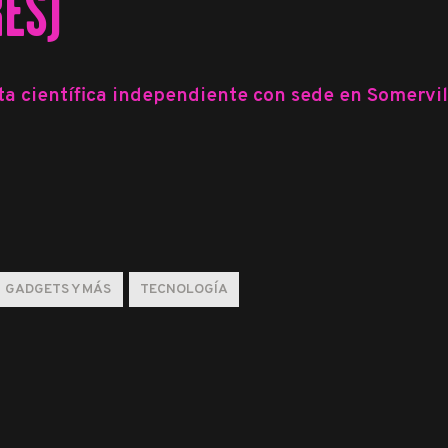
ES)
ta científica independiente con sede en Somervil
GADGETS Y MÁS
TECNOLOGÍA