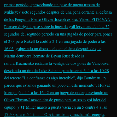
primer período, aprovechando un pase de puerta trasera de
Mikheyev siete segundos después de una pena cortante al defensa
de los Penguins
Pierre-Olivier Joseph
expiró.
Video: PIT@VAN:
Pearson dirige el pase sobre la línea de gol
Horvat anotó a los 32
segundos del segundo período en una jugada de poder para poner
el 2-0, pero Rakell lo cortó a 2-1 en una jugada de poder a las
16:03, golpeando un disco suelto en el área después de que
Martin detuviera
Remate de Bryan Rust
desde la
ranura.Kuzmenko restauró la ventaja de dos goles de Vancouver,
desviando un tiro de
Luke Schenn
para hacer el 3- 1 a las 10:28
del tercero.”La confianza es algo increíble”, dijo Boudreau, “y
parece que estamos ganando un poco en este momento”. Horvat
lo empujó a 4-1 a las 16:42 en un juego de poder, desviando un
Oliver Ekman-Larsson
tiro de punto para su sexto gol líder del
equipo, y
JT Miller
marcó a puerta vacía en un 5 contra 4 a las
17:50 para el 5-1 final. “Obviamente hay mucha más energía,