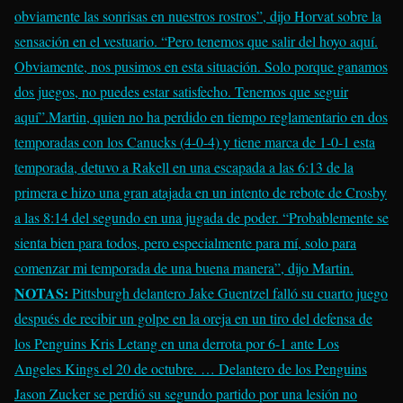
obviamente las sonrisas en nuestros rostros”, dijo Horvat sobre la
sensación en el vestuario. “Pero tenemos que salir del hoyo aquí.
Obviamente, nos pusimos en esta situación. Solo porque ganamos
dos juegos, no puedes estar satisfecho. Tenemos que seguir
aquí”.
Martin, quien no ha perdido en tiempo reglamentario en dos
temporadas con los Canucks (4-0-4) y tiene marca de 1-0-1 esta
temporada, detuvo a Rakell en una escapada a las 6:13 de la
primera e hizo una gran atajada en un intento de rebote de Crosby
a las 8:14 del segundo en una jugada de poder. “Probablemente se
sienta bien para todos, pero especialmente para mí, solo para
comenzar mi temporada de una buena manera”, dijo Martin.
NOTAS:
Pittsburgh delantero
Jake Guentzel
falló su cuarto juego
después de recibir un golpe en la oreja en un tiro del defensa de
los Penguins
Kris Letang
en una derrota por 6-1 ante Los
Angeles Kings el 20 de octubre. … Delantero de los Penguins
Jason Zucker
se perdió su segundo partido por una lesión no