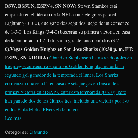
BSW, BSSUN, ESPN+, SN NOW)
Steven Stamkos
está
empatado en el liderato de la NHL con siete goles para el
Lightning (3-3-0), que ganó dos seguidos luego de un comienzo
de 1-3-0. Los Kings (3-4-0) buscarán su primera victoria en casa
de la temporada (0-2-0) tras una gira de cinco partidos (3-2-
Vegas Golden Knights en San Jose Sharks (10:30 p. m. ET;
0).
ESPN, SN AHORA)
Chandler Stephenson ha marcado goles en
tres juegos consecutivos para los Golden Knights, incluido su
segundo gol ganador de la temporada el lunes. Los Sharks
comienzan una estadía en casa de seis juegos en busca de su
primera victoria en el SAP Center esta temporada (0-2-0), pero
han ganado dos de los últimos tres, incluida una victoria por 3-0
en los Philadelphia Flyers el domingo.
Lee mas
Categorías:
El Mundo