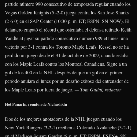
partido número 990 consecutivo de temporada regular cuando los
Vegas Golden Knights (5 -2-0) juega contra los San Jose Sharks
(2-6-0) en el SAP Center (10:30 p. m. ET; ESPN, SN NOW). El
delantero empató el récord que ostentaba el defensa retirado Keith
Yandle al jugar su partido consecutivo número 989 el lunes, una
victoria por 3-1 contra los Toronto Maple Leafs. Kessel no se ha
perdido un juego desde el 31 de octubre de 2009, cuando estaba
con los Maple Leafs contra los Montreal Canadiens. Sigue a un
gol de los 400 en la NHL después de que un gol en el primer
período anulara el lunes por un desafío exitoso del entrenador de
los Maple Leafs por fuera de juego.
— Tom Gulitti, redactor
Hot Panarin, reunión de Nichushkin
Dos de los mejores anotadores de la NHL juegan cuando los
New York Rangers (3-2-1) reciben a Colorado Avalanche (3-2-1)
en el Madison Square Garden (8 p. m. ET: ESPN, ESPN+, SN