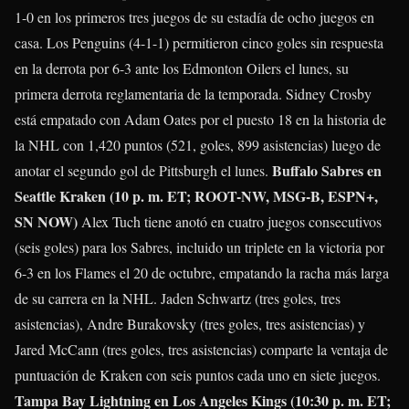
1-0 en los primeros tres juegos de su estadía de ocho juegos en
casa. Los Penguins (4-1-1) permitieron cinco goles sin respuesta
en la derrota por 6-3 ante los Edmonton Oilers el lunes, su
primera derrota reglamentaria de la temporada.
Sidney Crosby
está empatado con Adam Oates por el puesto 18 en la historia de
la NHL con 1,420 puntos (521, goles, 899 asistencias) luego de
Buffalo Sabres en
anotar el segundo gol de Pittsburgh el lunes.
Seattle Kraken (10 p. m. ET; ROOT-NW, MSG-B, ESPN+,
SN NOW)
Alex Tuch
tiene anotó en cuatro juegos consecutivos
(seis goles) para los Sabres, incluido un triplete en la victoria por
6-3 en los Flames el 20 de octubre, empatando la racha más larga
de su carrera en la NHL.
Jaden Schwartz
(tres goles, tres
asistencias),
Andre Burakovsky
(tres goles, tres asistencias) y
Jared McCann
(tres goles, tres asistencias) comparte la ventaja de
puntuación de Kraken con seis puntos cada uno en siete juegos.
Tampa Bay Lightning en Los Angeles Kings (10:30 p. m. ET;