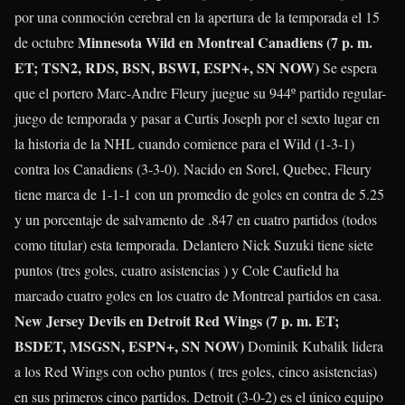
por una conmoción cerebral en la apertura de la temporada el 15
Minnesota Wild en Montreal Canadiens (7 p. m.
de octubre
ET; TSN2, RDS, BSN, BSWI, ESPN+, SN NOW)
Se espera
que el portero
Marc-Andre Fleury
juegue su 944º partido regular-
juego de temporada y pasar a Curtis Joseph por el sexto lugar en
la historia de la NHL cuando comience para el Wild (1-3-1)
contra los Canadiens (3-3-0). Nacido en Sorel, Quebec, Fleury
tiene marca de 1-1-1 con un promedio de goles en contra de 5.25
y un porcentaje de salvamento de .847 en cuatro partidos (todos
como titular) esta temporada. Delantero
Nick Suzuki
tiene siete
puntos (tres goles, cuatro asistencias ) y
Cole Caufield
ha
marcado cuatro goles en los cuatro de Montreal partidos en casa.
New Jersey Devils en Detroit Red Wings (7 p. m. ET;
BSDET, MSGSN, ESPN+, SN NOW)
Dominik Kubalik
lidera
a los Red Wings con ocho puntos ( tres goles, cinco asistencias)
en sus primeros cinco partidos. Detroit (3-0-2) es el único equipo