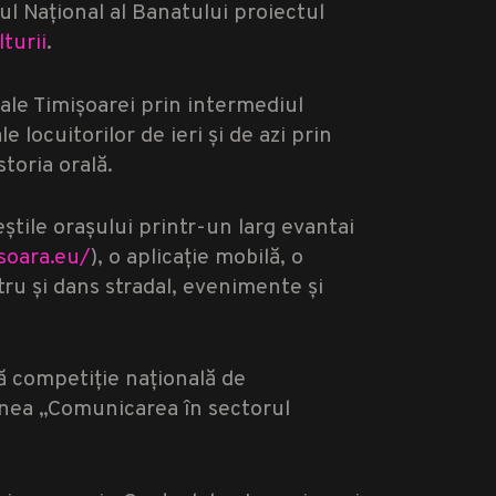
eul Național al Banatului proiectul
turii
.
ale Timișoarei prin intermediul
e locuitorilor de ieri și de azi prin
toria orală.
veștile orașului printr-un larg evantai
isoara.eu/
), o aplicație mobilă, o
tru și dans stradal, evenimente și
ă competiție națională de
unea „Comunicarea în sectorul