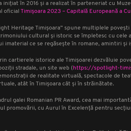
 inițiat în 2016 și a realizat în parteneriat cu Muz
 oficial
Timișoara 2023 – Capitală Europeană a Cul
ight Heritage Timișoara” spune multiplele povești 
rimoniului cultural și istoric se împletesc cu cele al
 imaterial ce se regăsește în romane, amintiri și is
 prin cartierele istorice ale Timișoarei dezvăluie po
oziții stradale, un site web (
https://spotlight-tim
monstrații de realitate virtuală, spectacole de tea
rtuale, atât în ​​Timișoara cât și în străinătate.
 cadrul galei Romanian PR Award, cea mai important
ul promovării, cu Aurul în Excelență pentru secți