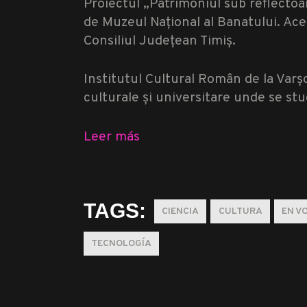
Proiectul „Patrimoniul sub reflectoa
de Muzeul Național al Banatului. Ace
Consiliul Județean Timiș.
Institutul Cultural Român de la Varșo
culturale și universitare unde se st
Leer más
TAGS:
CIENCIA
CULTURA
EN V
TECNOLOGÍA