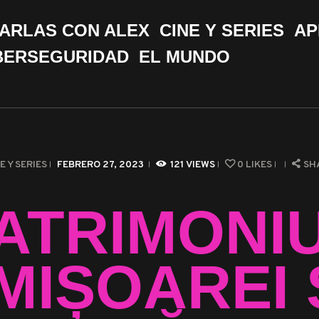
CHARLAS CON ALEX
ARLAS CON ALEX
CINE Y SERIES
AP
CINE Y SERIES
BERSEGURIDAD
EL MUNDO
APPS &
HERRAMIENTAS
CIBERSEGURIDAD
E Y SERIES
FEBRERO 27, 2023
121
VIEWS
0
LIKES
SH
EL MUNDO
ATRIMONI
IMIȘOAREI 