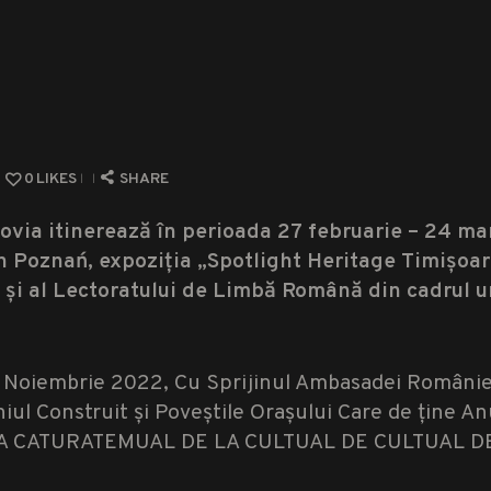
0
LIKES
SHARE
șovia itinerează în perioada 27 februarie – 24 ma
n Poznań, expoziția „Spotlight Heritage Timișoar
ne și al Lectoratului de Limbă Română din cadrul u
25 Noiembrie 2022, Cu Sprijinul Ambasadei României
niul Construit și Poveștile Orașului Care de țin
LA CATURATEMUAL DE LA CULTUAL DE CULTUAL DE