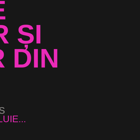
E
 ȘI
 DIN
S
...
UIE...