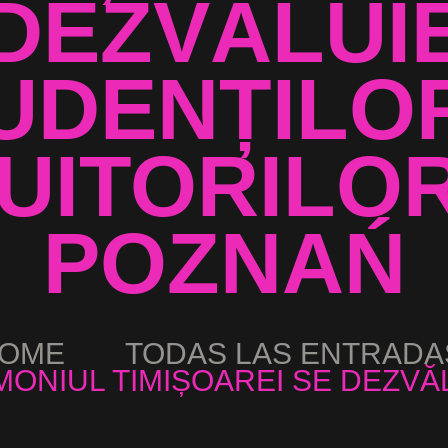
DEZVĂLUI
UDENȚILOR
UITORILOR
POZNAŃ
OME
TODAS LAS ENTRADA
MONIUL TIMIȘOAREI SE DEZVĂL