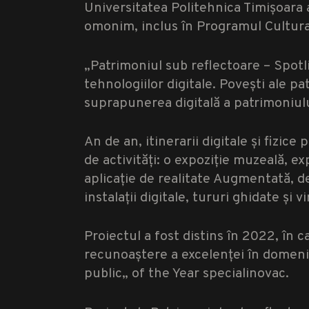
Universitatea Politehnica Timișoara a
omonim, inclus în Programul Cultural
„Patrimoniul sub reflectoare – Spotl
tehnologiilor digitale. Povești ale pat
suprapunerea digitală a patrimoniului
An de an, itinerarii digitale și fizice
de activități: o expoziție muzeală, exp
aplicație de realitate Augmentată, de
instalații digitale, tururi ghidate și vi
Proiectul a fost distins în 2022, în
recunoaștere a excelenței în domeni
public„ of the Year specialinovac.