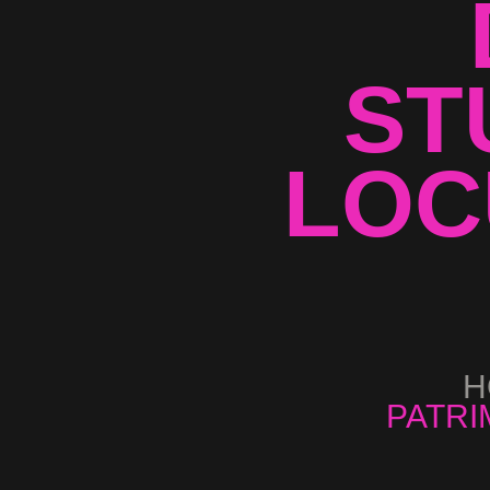
ST
LOC
H
PATRI