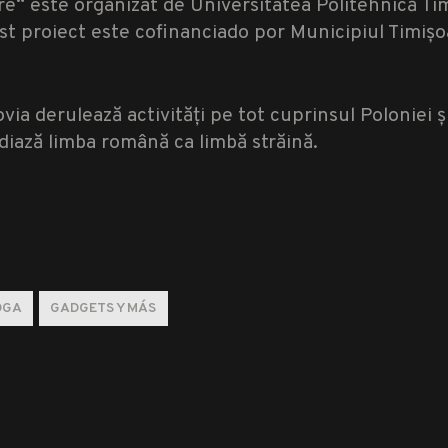
re“ este organizat de Universitatea Politehnică Tim
st proiect este cofinanciado por Municipiul Timișoa
via derulează activități pe tot cuprinsul Poloniei ș
udiază limba română ca limbă străină.
OGA
GADGETS Y MÁS