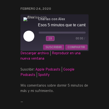
FEBRERO 24, 2020
Charlas con Alex
Esos 5 minutos que te cambian el dia
REPRODUCIR
1X
00:00
/
REBOBINAR
FAST
EPISODIO
10
FORWARD
SUSCRIBIR
COMPARTIR
SEGUNDOS
30
Descargar archivo
|
Reproducir en una
SECONDS
nueva ventana
COMPARTIR
Apple Podcasts
Google Podcasts
Spotify
Suscribir:
Apple Podcasts
|
Google
ENLACE
Podcasts
|
Spotify
FEED RSS
INCRUSTAR
Mis comentarios sobre dormir 5 minutos de
más y mi sufrimiento.
—