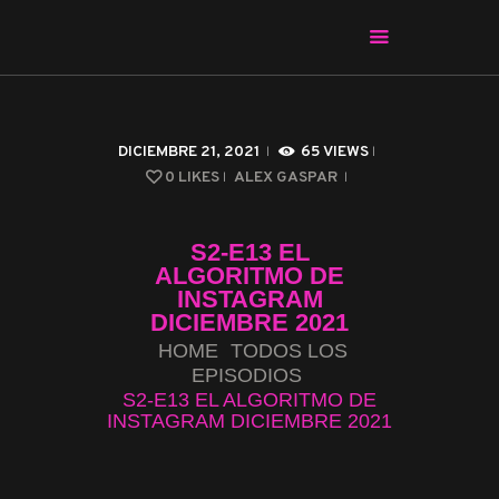
CHARLAS CON ALEX
CINE Y SERIES
DICIEMBRE 21, 2021
65
VIEWS
APPS & HERRAMIENTAS
0
LIKES
ALEX GASPAR
CIBERSEGURIDAD
EL MUNDO
S2-E13 EL
ALGORITMO DE
INSTAGRAM
DICIEMBRE 2021
HOME
TODOS LOS
EPISODIOS
S2-E13 EL ALGORITMO DE
INSTAGRAM DICIEMBRE 2021