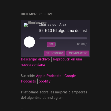
DICIEMBRE 21, 2021
Charlas con Alex
REPRODUCIR
1X
00:00
/
REBOBINAR
FAST
EPISODIO
10
FORWARD
SUSCRIBIR
COMPARTIR
SEGUNDOS
30
Descargar archivo
|
Reproducir en una
SECONDS
nueva ventana
COMPARTIR
Apple Podcasts
Google Podcasts
Spotify
Suscribir:
Apple Podcasts
|
Google
ENLACE
Podcasts
|
Spotify
FEED RSS
INCRUSTAR
Platicamos sobre las mejoras o empeoras
del algoritmo de instagram.
—