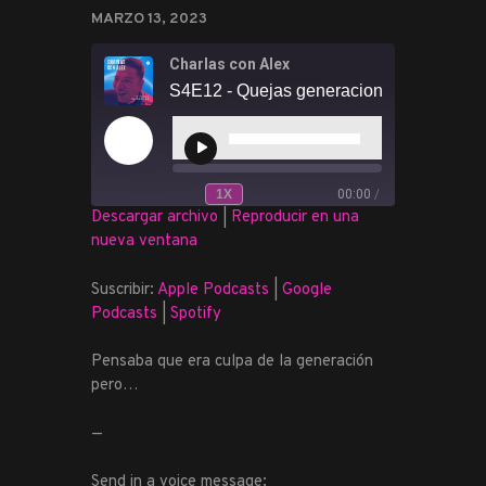
MARZO 13, 2023
Charlas con Alex
S4E12 - Quejas generacionales
Reproductor
de
REPRODUCIR
audio
EPISODIO
1X
00:00
/
REBOBINAR
FAST
Descargar archivo
|
Reproducir en una
SUSCRIBIR
COMPARTIR
10
FORWARD
nueva ventana
SEGUNDOS
30
COMPARTIR
Apple Podcasts
Google Podcasts
SECONDS
Spotify
Suscribir:
Apple Podcasts
|
Google
ENLACE
Podcasts
|
Spotify
FEED RSS
INCRUSTAR
Pensaba que era culpa de la generación
pero…
—
Send in a voice message: