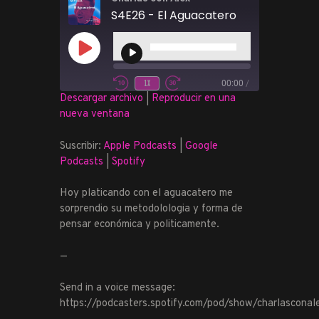
S4E26 - El Aguacatero
Reproductor
de
REPRODUCIR
audio
EPISODIO
1X
00:00
/
REBOBINAR
FAST
Descargar archivo
|
Reproducir en una
SUSCRIBIR
COMPARTIR
10
FORWARD
nueva ventana
COMPARTIR
SEGUNDOS
30
Apple Podcasts
Google Podcasts
SECONDS
Spotify
Suscribir:
Apple Podcasts
|
Google
ENLACE
Podcasts
|
Spotify
FEED RSS
INCRUSTAR
Hoy platicando con el aguacatero me
sorprendio su metodolologia y forma de
pensar económica y politicamente.
—
Send in a voice message:
https://podcasters.spotify.com/pod/show/charlascona