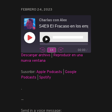
FEBRERO 24, 2023
Charlas con Alex
S4E9 El Fracaso en los emprendimiento
Reproductor
de
REPRODUCIR
audio
EPISODIO
1X
00:00
/
REBOBINAR
FAST
Descargar archivo
|
Reproducir en una
SUSCRIBIR
COMPARTIR
10
FORWARD
nueva ventana
SEGUNDOS
30
COMPARTIR
Apple Podcasts
Google Podcasts
SECONDS
Spotify
Suscribir:
Apple Podcasts
|
Google
ENLACE
Podcasts
|
Spotify
FEED RSS
INCRUSTAR
.
—
Send in a voice message: