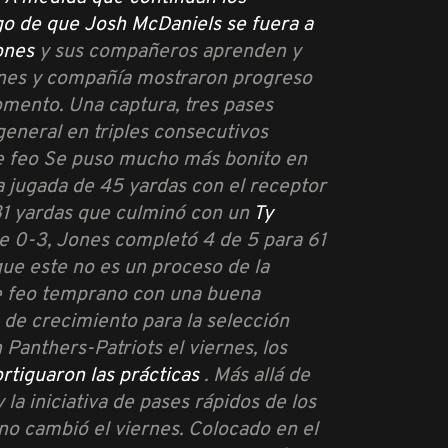
ego de que Josh McDaniels se fuera a
ones
y sus compañeros aprenden y
Jones y compañía mostraron progreso
omento. Una captura, tres pases
general en triples consecutivos
 fue feo Se puso mucho más bonito en
a jugada de 45 yardas con el receptor
 81 yardas que culminó con un
Ty
 0-3, Jones completó 4 de 5 para 61
 que este no es un proceso de la
fue feo temprano con una buena
s de crecimiento para la selección
 Panthers-Patriots el viernes, los
rtiguaron las prácticas
. Más allá de
y la iniciativa de pases rápidos de los
no cambió el viernes. Colocado en el