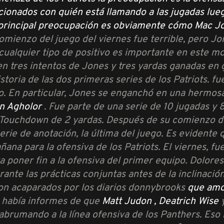
acionados con quién está llamando a las jugadas lu
a principal preocupación es obviamente cómo
Mac J
comienzo del juego del viernes fue terrible, pero 
 cualquier tipo de positivo es importante en este m
n tres intentos de Jones y tres yardas ganadas en 
istoria de las dos primeras series de los Patriots.
co. En particular, Jones se enganchó en una hermos
n Agholor
. Fue parte de una serie de 10 jugadas y
Touchdown de 2 yardas. Después de su comienzo de
serie de anotación, la última del juego. Es evidente
ñana para la ofensiva de los Patriots. El viernes, 
a poner fin a la ofensiva del primer equipo. Dolore
ante las prácticas conjuntas antes de la inclinación
ron acaparados por los diarios donnybrooks
que amo
s había informes de que
Matt Judon ,
Deatrich Wise
abrumando a la línea ofensiva de los Panthers. Eso 