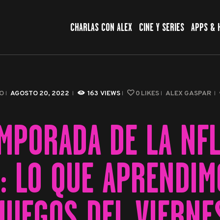
CHARLAS CON ALEX
CHARLAS CON ALEX
CINE Y SERIES
APPS & 
CINE Y SERIES
APPS & HERRAMIENTAS
CIBERSEGURIDAD
O
AGOSTO 20, 2022
163
VIEWS
0
LIKES
ALEX GASPAR
EL MUNDO
MPORADA DE LA NFL
: LO QUE APRENDIM
JUEGOS DEL VIERNE