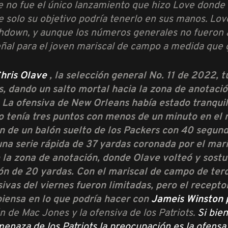
se no fue el único lanzamiento que hizo Love donde
 solo su objetivo podría tenerlo en sus manos. Lov
chdown, y aunque los números generales no fueron a
eñal para el joven mariscal de campo a medida que 
hris Olave
, la selección general No. 11 de 2022,
s, dando un salto mortal hacia la zona de anotaci
. La ofensiva de New Orleans había estado tranqui
o tenía tres puntos con menos de un minuto en el r
n de un balón suelto de los Packers con 40 segundo
una serie rápida de 37 yardas coronada por el ma
e la zona de anotación, donde Olave volteó y sostu
ón de 20 yardas. Con el mariscal de campo de terc
vas del viernes fueron limitadas, pero el receptor
piensa en lo que podría hacer con
Jameis Winston
 de Mac Jones y la ofensiva de los Patriots.
Si bie
amenaza de los Patriots la preocupación es la ofens