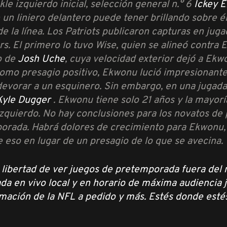
le izquierdo inicial, selección general n.° 6
Ickey 
e un liniero delantero puede tener brillando sobre 
 de la línea. Los Patriots publicaron capturas en ju
rs. El primero lo tuvo Wise, quien se alineó contra E
o de
Josh Uche
, cuya velocidad exterior dejó a Ekw
omo presagio positivo, Ekwonu lució impresionante 
devorar a un esquinero. Sin embargo, en una jugada 
Kyle Dugger
. Ekwonu tiene solo 21 años y la mayorí
zquierdo. No hay conclusiones para los novatos de
orada. Habrá dolores de crecimiento para Ekwonu, 
 eso en lugar de un presagio de lo que se avecina.
 libertad de ver juegos de pretemporada fuera de
a en vivo local y en horario de máxima audiencia ju
ación de la NFL a pedido y más. Estés donde estés,