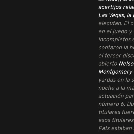
acertijos rel
Las Vegas, l
ejecutan. El 
en el juego y
incompletos e
contaron la h
el tercer dis
abierto
Nelso
Montgomery
yardas en la 
noche a la ma
actuación par
número 6. Dur
titulares fue
esos titulare
Pats estaban 