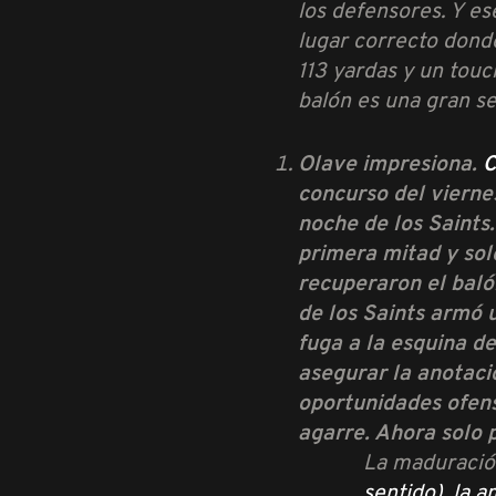
los defensores. Y e
lugar correcto donde
113 yardas y un tou
balón es una gran s
Olave impresiona.
C
concurso del vierne
noche de los Saints
primera mitad y sol
recuperaron el baló
de los Saints armó 
fuga a la esquina d
asegurar la anotaci
oportunidades ofensi
agarre. Ahora solo 
La maduración
sentido), la 