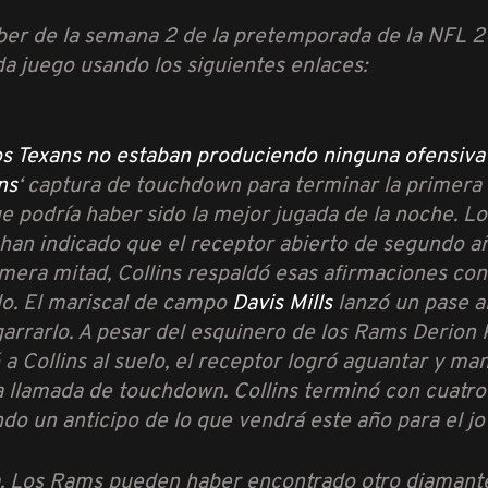
ber de la semana 2 de la pretemporada de la NFL 20
a juego usando los siguientes enlaces:
s Texans no estaban produciendo ninguna ofensiva al
ns
‘ captura de touchdown para terminar la primera 
e podría haber sido la mejor jugada de la noche. Lo
an indicado que el receptor abierto de segundo añ
primera mitad, Collins respaldó esas afirmaciones 
do. El mariscal de campo
Davis Mills
lanzó un pase a
arrarlo. A pesar del esquinero de los Rams Derion K
 a Collins al suelo, el receptor logró aguantar y m
la llamada de touchdown. Collins terminó con cuatro
do un anticipo de lo que vendrá este año para el jo
la. Los Rams pueden haber encontrado otro diamant