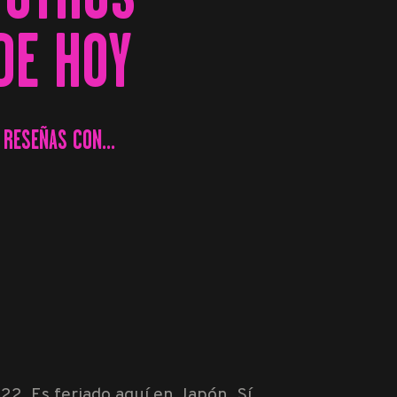
DE HOY
RESEÑAS CON...
022. Es feriado aquí en Japón. Sí,…