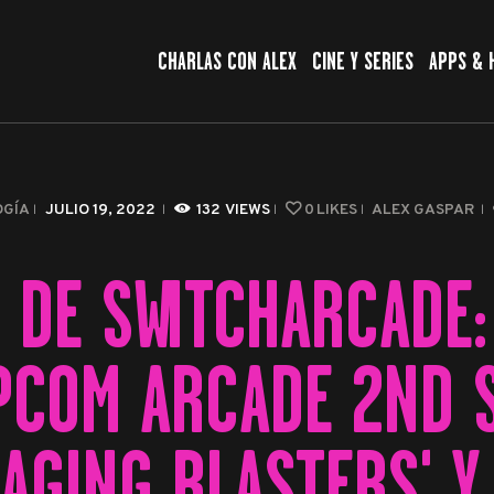
CHARLAS CON ALEX
CHARLAS CON ALEX
CINE Y SERIES
APPS & 
CINE Y SERIES
APPS & HERRAMIENTAS
CIBERSEGURIDAD
OGÍA
JULIO 19, 2022
132
VIEWS
0
LIKES
ALEX GASPAR
EL MUNDO
 DE SWITCHARCADE:
PCOM ARCADE 2ND S
RAGING BLASTERS' Y