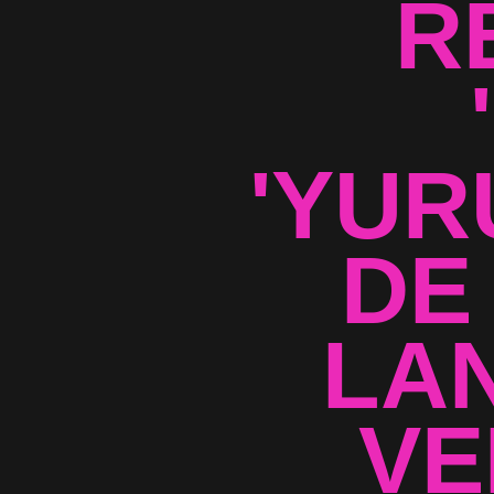
R
'YUR
DE
LA
VE