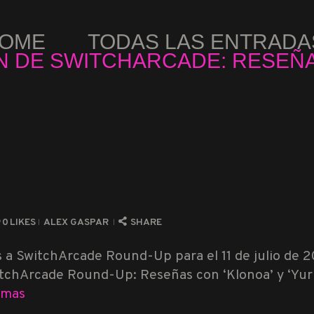
OME
TODAS LAS ENTRADA
 DE SWITCHARCADE: RESEÑAS
0
LIKES
ALEX GASPAR
SHARE
s a SwitchArcade Round-Up para el 11 de julio de 
chArcade Round-Up: Reseñas con ‘Klonoa’ y ‘Yuruk
 mas