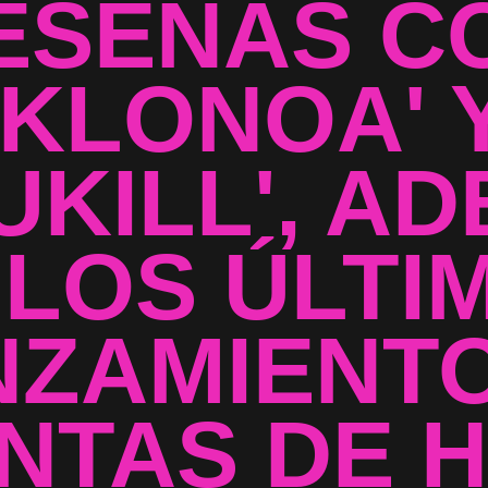
ESEÑAS C
'KLONOA' 
UKILL', A
 LOS ÚLTI
NZAMIENTO
NTAS DE 