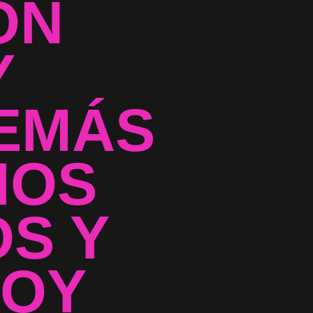
ON
Y
DEMÁS
MOS
S Y
HOY