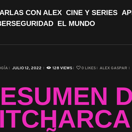
CHARLAS CON ALEX
ARLAS CON ALEX
CINE Y SERIES
AP
CINE Y SERIES
BERSEGURIDAD
EL MUNDO
APPS &
HERRAMIENTAS
CIBERSEGURIDAD
OGÍA
JULIO 12, 2022
128
VIEWS
0
LIKES
ALEX GASPAR
EL MUNDO
ESUMEN 
ITCHARCA