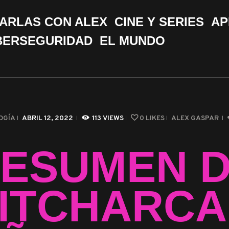
CHARLAS CON ALEX
ARLAS CON ALEX
CINE Y SERIES
AP
CINE Y SERIES
BERSEGURIDAD
EL MUNDO
APPS &
HERRAMIENTAS
CIBERSEGURIDAD
OGÍA
ABRIL 12, 2022
113
VIEWS
0
LIKES
ALEX GASPAR
EL MUNDO
ESUMEN 
ITCHARCA