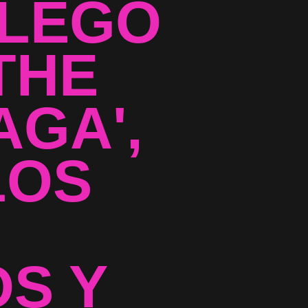
'LEGO
THE
GA',
LOS
S Y