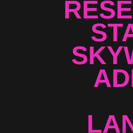
RESE
ST
SKY
AD
LA