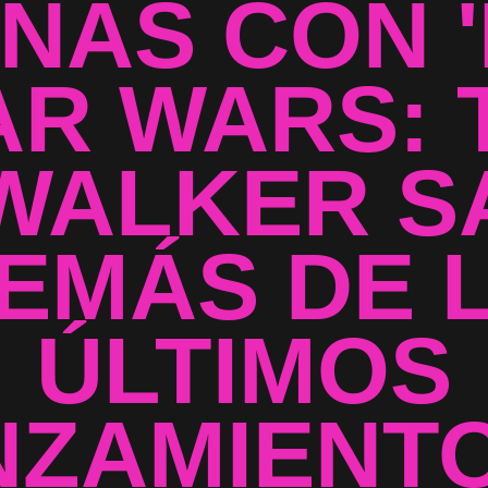
ÑAS CON 
AR WARS: 
WALKER SA
EMÁS DE 
ÚLTIMOS
NZAMIENTO