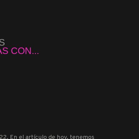
S
...
 CON...
22. En el artículo de hoy, tenemos