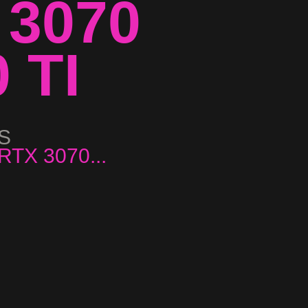
 3070
 TI
S
...
TX 3070...