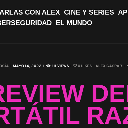
CHARLAS CON ALEX
ARLAS CON ALEX
CINE Y SERIES
AP
CINE Y SERIES
BERSEGURIDAD
EL MUNDO
APPS &
HERRAMIENTAS
CIBERSEGURIDAD
OGÍA
MAYO 14, 2022
111
VIEWS
0
LIKES
ALEX GASPAR
EL MUNDO
REVIEW DE
RTÁTIL RA