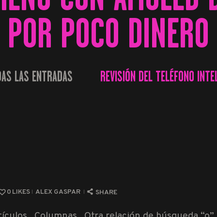
POR POCO DINERO
AS LAS ENTRADAS
REVISIÓN DEL TELÉFONO INTEL
...
0
LIKES
ALEX GASPAR
SHARE
tículos , Columnas , Otra relación de búsqueda “o”.