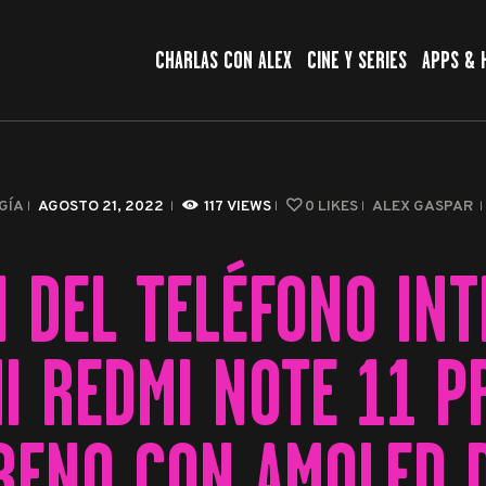
CHARLAS CON ALEX
CHARLAS CON ALEX
CINE Y SERIES
APPS & 
CINE Y SERIES
APPS & HERRAMIENTAS
CIBERSEGURIDAD
GÍA
AGOSTO 21, 2022
117
VIEWS
0
LIKES
ALEX GASPAR
EL MUNDO
N DEL TELÉFONO INT
I REDMI NOTE 11 P
RENO CON AMOLED D