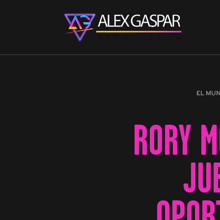
EL MU
RORY MC
JU
OPOR