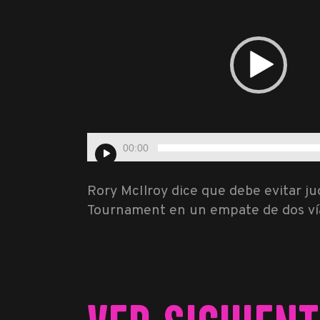
vídeo
00:00
Rory McIlroy dice que debe evitar j
Tournament en un empate de dos vía