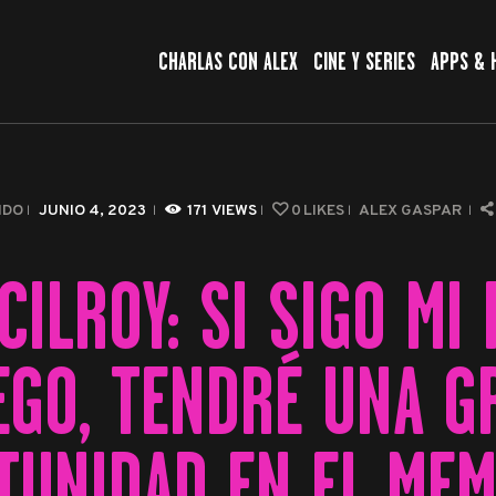
CHARLAS CON ALEX
CHARLAS CON ALEX
CINE Y SERIES
APPS & 
CINE Y SERIES
APPS & HERRAMIENTAS
CIBERSEGURIDAD
NDO
JUNIO 4, 2023
171
VIEWS
0
LIKES
ALEX GASPAR
EL MUNDO
ILROY: SI SIGO MI
EGO, TENDRÉ UNA G
TUNIDAD EN EL MEM