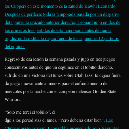
los Clippers en este momento es la salud de Kawhi Leonardo.
Después de perderse toda la temporada pasada por un desgarro
del ligamento cruzado anterior derecho, Leonard jugó en dos de
los primeros tres partidos de esta temporada antes de que la
rigidez en la rodilla lo dejara fuera de los siguientes 12 partidos
del equipo.
Regresó de esa lesión la semana pasada y jugó en tres juegos
consecutivos antes de que un esguince en el tobillo derecho,
sufrido en una victoria del lunes sobre Utah Jazz, lo dejara fuera
de juego nuevamente al menos para el enfrentamiento del
miércoles por la noche con el campeón defensor Golden State
Warriors.
“Solo me torcí el tobillo”, él
dijo a los periodistas el lunes. “Pero debería estar bien”.
Los
Clippers así lo esperan. Leonard ha promediado solo 10 puntos,