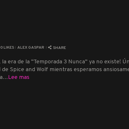
0
LIKES
ALEX GASPAR
SHARE
 la era de la “Temporada 3 Nunca” ya no existe! 
l de Spice and Wolf mientras esperamos ansiosame
da…
Lee mas