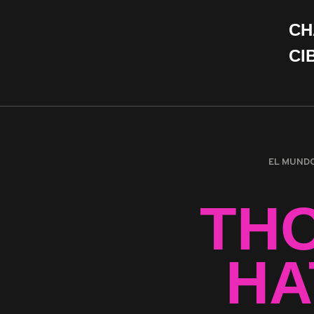
CH
CI
EL MUND
TH
HA