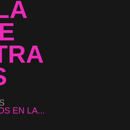
LA
DE
TRA
S
S
...
S EN LA...