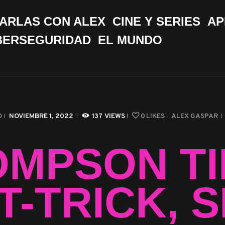
CHARLAS CON ALEX
ARLAS CON ALEX
CINE Y SERIES
AP
CINE Y SERIES
BERSEGURIDAD
EL MUNDO
APPS &
HERRAMIENTAS
CIBERSEGURIDAD
O
NOVIEMBRE 1, 2022
137
VIEWS
0
LIKES
ALEX GASPAR
EL MUNDO
OMPSON TI
T-TRICK, S