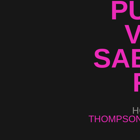
P
V
SA
H
THOMPSON 