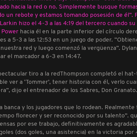
jado hacia la red o no. Simplemente busque formas 
ando un rebote y estamos tomando posesión de él”. 
Larkin hizo el 4-3 a las 4:19 del tercero cuando su
n Power
hacia él en la parte inferior del círculo de
les a 5-3 a las 12:53 en un juego de poder. “Obtien
n nuestra red y luego comenzó la vergüenza”.
Dylan
ar el marcador a 6-3 en 14:47.
ctacular tiro a la red
Thompson completó el hat-tr
le ver a ‘Tommer’, tener historia con él, verlo cua
a”, dijo el entrenador de los Sabres, Don Granato
la banca y los jugadores que lo rodean. Realmente 
empo florecer y ser reconocido por su talento”. que
nsas por ese trabajo, definitivamente es agradab
oles (dos goles, una asistencia) en la victoria por