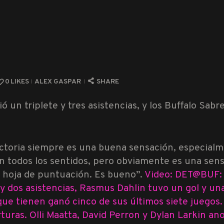
0
LIKES
ALEX GASPAR
SHARE
ó un triplete y tres asistencias, y los Buffalo Sab
ictoria siempre es una buena sensación, especialm
 todos los sentidos, pero obviamente es una sens
a hoja de puntuación. Es bueno”.
Video: DET@BUF: 
y dos asistencias,
Rasmus Dahlin
tuvo un gol y una
 que tienen ganó cinco de sus últimos siete juegos
rturas.
Olli Maatta
,
David Perron
y
Dylan Larkin
ano