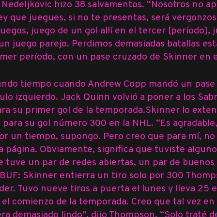
 Nedeljkovic
hizo 38 salvamentos. “Nosotros no apa
ey que juegues, si no te presentas, será vergonzo
 juegos, juego de un gol allí en el tercer [período]
n juego parejo. Perdimos demasiadas batallas est
rimer período, con un pase cruzado de Skinner en e
egundo tiempo cuando
Andrew Copp
mandó un pase d
culo izquierdo.
Jack Quinn
volvió a poner a los Sab
ra su primer gol de la temporada.Skinner lo extend
 para su gol número 300 en la NHL. “Es agradable,
 por un tiempo, supongo. Pero creo que para mí, n
 página. Obviamente, significa que tuviste algu
te tuve un par de redes abiertas, un par de buen
BUF: Skinner entierra un tiro solo por 300
Thompso
er. Tuvo nueve tiros a puerta el lunes y lleva 25 e
e el comienzo de la temporada. Creo que tal vez en
era demasiado lindo”, dijo Thompson. “Solo traté de 