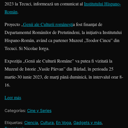
2023 la Tecuci, informează un comunicat al
Institutului Hispano-
Român
.
Proyecto „
Genii ale Culturii românești
a fost finanțat de
Departamentul Românilor de Pretutindeni, la inițiativa Institutului
Hispano-Român, având ca partener Muzeul „Teodor Cincu” din
Tecuci. Si Nicolae Iorga.
Expoziția „Genii ale Culturii Române” va putea fi vizitată la
Muzeul de Istorie „Vasile Pârvan” din Bârlad, în perioada 25
martie-30 iunie 2023, de marți până duminică, în intervalul orar 8-
16.
Leer más
Categorías:
Cine y Series
Etiquetas:
Ciencia
,
Cultura
,
En Voga
,
Gadgets y más
,