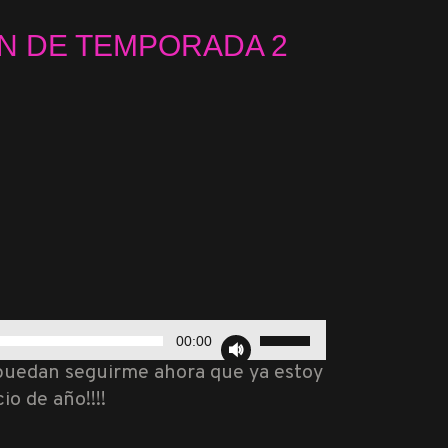
FIN DE TEMPORADA 2
Utiliza
00:00
las
 puedan seguirme ahora que ya estoy
teclas
o de año!!!!
de
flecha