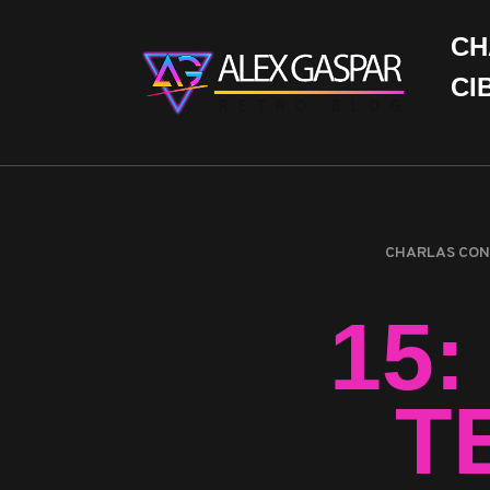
CH
CI
CHARLAS CON
15:
T