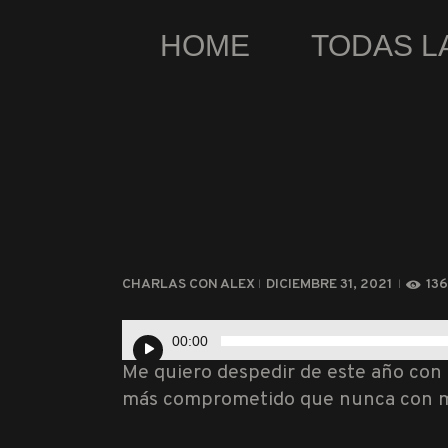
HOME
TODAS L
CHARLAS CON ALEX
DICIEMBRE 31, 2021
13
Reproductor
00:00
de
Me quiero despedir de este año con 
audio
más comprometido que nunca con mi c