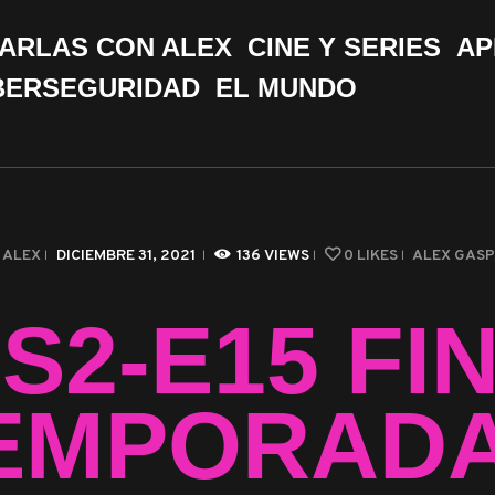
CHARLAS CON ALEX
ARLAS CON ALEX
CINE Y SERIES
AP
CINE Y SERIES
BERSEGURIDAD
EL MUNDO
APPS &
HERRAMIENTAS
CIBERSEGURIDAD
 ALEX
DICIEMBRE 31, 2021
136
VIEWS
0
LIKES
ALEX GAS
EL MUNDO
 S2-E15 FI
EMPORADA