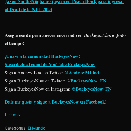
Jaxon Smith-Njigba no jugará en Peach Bowl, para ingresar
al Draft de la NFL 2023
—–
Asegúrese de permanecer encerrado en
¡todo
BuckeyesAhora
el tiempo!
¡Únase a la comunidad BuckeyesNow!
Suscríbete al canal de YouTube BuckeyesNow
@AndrewMLind
Siga a Andrew Lind en Twitter:
@BuckeyesNow_FN
Siga a BuckeyesNow en Twitter:
@BuckeyesNow_FN
Siga a BuckeyesNow en Instagram:
Dale me gusta y sigue a BuckeyesNow en Facebook
!
Lee mas
Categorías:
El Mundo