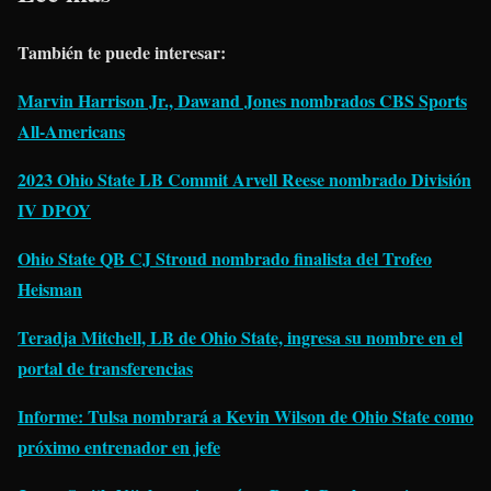
También te puede interesar:
Marvin Harrison Jr., Dawand Jones nombrados CBS Sports
All-Americans
2023 Ohio State LB Commit Arvell Reese nombrado División
IV DPOY
Ohio State QB CJ Stroud nombrado finalista del Trofeo
Heisman
Teradja Mitchell, LB de Ohio State, ingresa su nombre en el
portal de transferencias
Informe: Tulsa nombrará a Kevin Wilson de Ohio State como
próximo entrenador en jefe