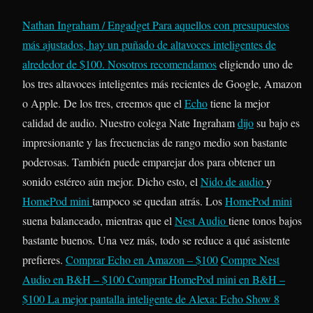
Nathan Ingraham / Engadget
Para aquellos con presupuestos
más ajustados, hay un puñado de altavoces inteligentes de
alrededor de $100. Nosotros recomendamos
eligiendo uno de
los tres altavoces inteligentes más recientes de Google, Amazon
o Apple. De los tres, creemos que el
Echo
tiene la mejor
calidad de audio. Nuestro colega Nate Ingraham
dijo
su bajo es
impresionante y las frecuencias de rango medio son bastante
poderosas. También puede emparejar dos para obtener un
sonido estéreo aún mejor. Dicho esto, el
Nido de audio
y
HomePod mini
tampoco se quedan atrás. Los
HomePod mini
suena balanceado, mientras que el
Nest Audio
tiene tonos bajos
bastante buenos. Una vez más, todo se reduce a qué asistente
prefieres.
Comprar Echo en Amazon – $100
Compre Nest
Audio en B&H – $100
Comprar HomePod mini en B&H –
$100
La mejor pantalla inteligente de Alexa: Echo Show 8