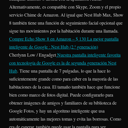
Alternativamente, es compatible con Skype, Zoom y el propio
servicio Chime de Amazon. Al igual que Nest Hub Max, Show
8 también tiene una función de seguimiento facial opcional que
sigue tus movimientos por la habitación durante una llamada.
Compre Echo Show 8 en Amazon – $ 130
La mejor pantalla
inteligente de Google : Nest Hub (2.ª generación)
Cherlynn Low / Engadget
Nuestra pantalla inteligente favorita
con tecnología de Google es la de segunda generación
Nest
Hub
. Tiene una pantalla de 7 pulgadas, lo que la hace lo
suficientemente grande como para caber en la mayoría de las
habitaciones de la casa. El tamaño también hace que funcione
bien como marco de fotos digital. Puede configurarlo para
obtener imágenes de amigos y familiares de su biblioteca de
Google Fotos, y hay un algoritmo inteligente que usa
automáticamente las mejores tomas y evita las borrosas. Como
era de esperar, también puede usar la pantalla para ver