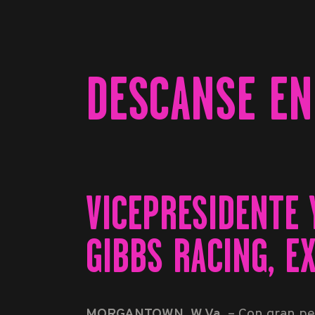
DESCANSE EN 
VICEPRESIDENTE 
GIBBS RACING, E
MORGANTOWN, W.Va.
– Con gran pe