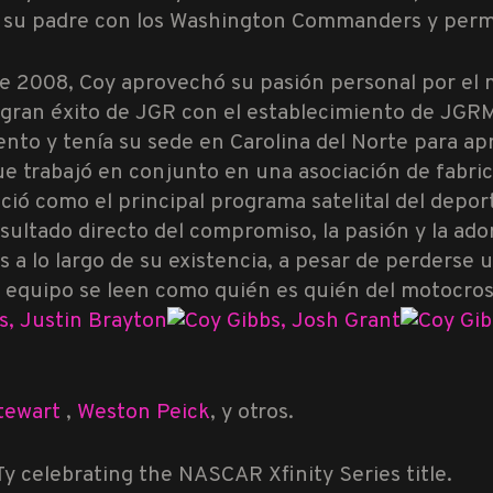
 su padre con los Washington Commanders y perm
e 2008, Coy aprovechó su pasión personal por el 
e gran éxito de JGR con el establecimiento de JGR
to y tenía su sede en Carolina del Norte para ap
que trabajó en conjunto en una asociación de fabr
ió como el principal programa satelital del deport
resultado directo del compromiso, la pasión y la a
 a lo largo de su existencia, a pesar de perderse u
 equipo se leen como quién es quién del motocro
,
Justin Brayton
,
Josh Grant
tewart
,
Weston Peick
, y otros.