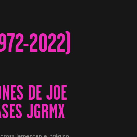
972-2022)
ONES DE JOE
PASES JGRMX
cross lamentan el trágico