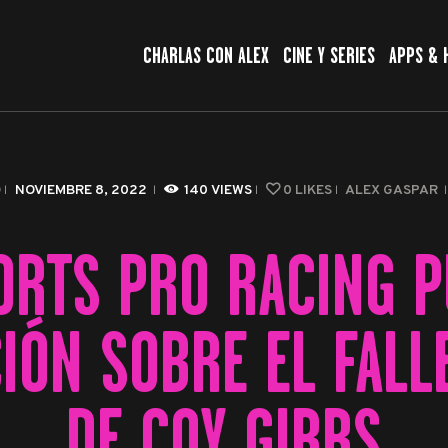
CHARLAS CON ALEX
CHARLAS CON ALEX
CINE Y SERIES
APPS & 
CINE Y SERIES
APPS & HERRAMIENTAS
CIBERSEGURIDAD
O
NOVIEMBRE 8, 2022
140
VIEWS
0
LIKES
ALEX GASPAR
EL MUNDO
ORTS PRO RACING P
IÓN SOBRE EL FALL
DE COY GIBBS