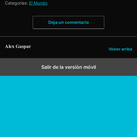
Categorías:
El Mundo
Deja un comentario
Alex Gaspar
Volver arriba
Salir de la versión móvil