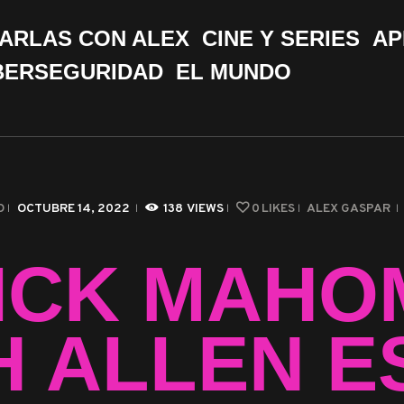
CHARLAS CON ALEX
ARLAS CON ALEX
CINE Y SERIES
AP
CINE Y SERIES
BERSEGURIDAD
EL MUNDO
APPS &
HERRAMIENTAS
CIBERSEGURIDAD
O
OCTUBRE 14, 2022
138
VIEWS
0
LIKES
ALEX GASPAR
EL MUNDO
ICK MAHO
H ALLEN E