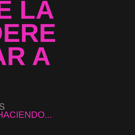
E LA
DERE
R A
S
...
ACIENDO...