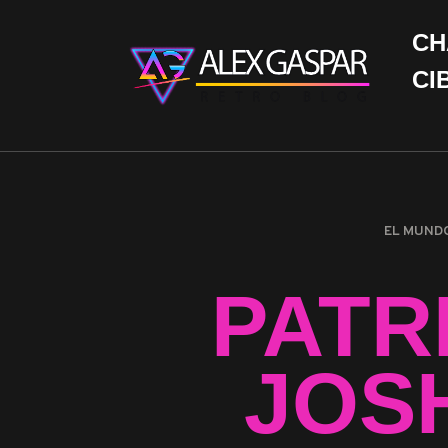
CH
CI
EL MUND
PATR
JOS