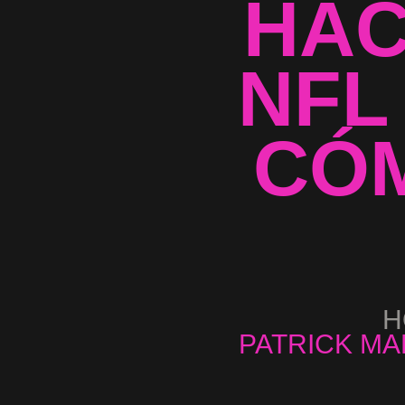
HAC
NFL
CÓM
H
PATRICK MA